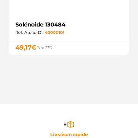
BOSCH
SND11004
WOODAUTO
SS0017
Solénoide 130484
AS-PL
Ref. AtelierD :
40000101
SSB4824
KRAUF
SSB5824
49,17
€
Prix TTC
KRAUF
UD00082SS
AS-PL
ZM972
ZM
ELE0032
3EFFE
CSO10104AS
CASCO
46004
MEAT &
DORIA
SSO10104.0
SANDO
20301401BN
REAL
Livraison rapide