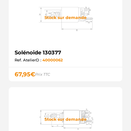
MARELLI
940113050415
MAGNETI
Stock sur demande
MARELLI
AME0343
MAGNETI
MARELLI
AME0415
MAGNETI
MARELLI
Solénoide 130377
BOS2339303412
Ref. AtelierD :
40000062
WOODAUTO
CQ2030007
CQ
67,95
€
Prix TTC
E3466
GHIBAUDI
F000SH0102
BOSCH
F000SH0120
BOSCH
F000SH0133
BOSCH
Stock sur demande
F000SH0136
BOSCH
F00ASH0120