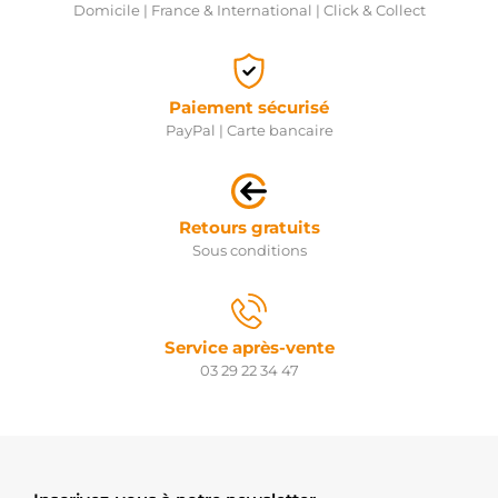
1986SE1655
Domicile | France & International | Click & Collect
BOSCH
SOL1065
ELECTROLOG
F032333239
CARGO
Paiement sécurisé
F032333145
PayPal | Carte bancaire
CARGO
F032134824
CARGO
Retours gratuits
Sous conditions
Service après-vente
03 29 22 34 47