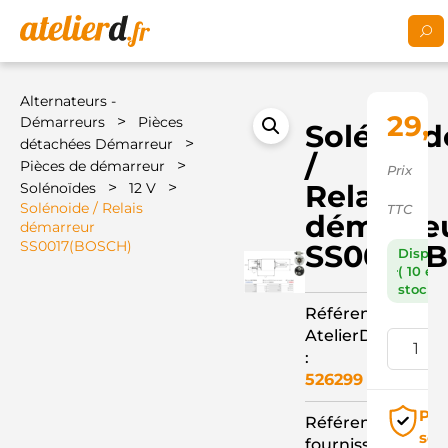
Alternateurs -
29,1
>
Démarreurs
Pièces
Solénoid
>
détachées Démarreur
/
>
Pièces de démarreur
Prix
>
>
Relais
Solénoïdes
12 V
Solénoide / Relais
TTC
démarre
démarreur
SS0017(BOSCH)
SS0017(
Dispon
( 10 en
stock )
Référence
AtelierD
:
526299
Pai
Référence
séc
fournisseur