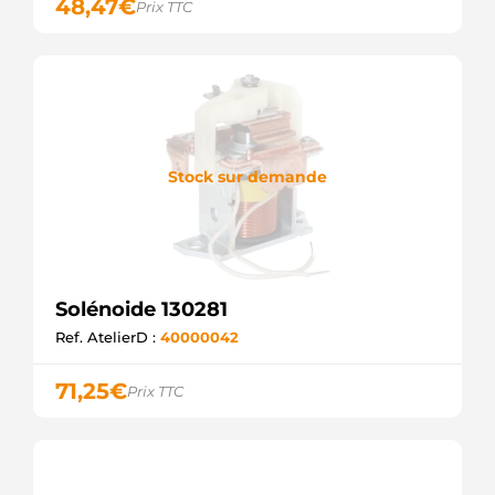
48,47
€
Prix TTC
333145
CARGO
333239
CARGO
377911287C
VW
4.6116.9
IKA
60-15-
Stock sur demande
6627
WILSON
6004AF1027
BOSCH
6004AF1029
BOSCH
Solénoide 130281
66-9173
WAI /
Ref. AtelierD :
40000042
TRANSPO
66-9173-1
71,25
€
Prix TTC
WAI /
TRANSPO
81017502
POWERMAX
940113050343
MAGNETI