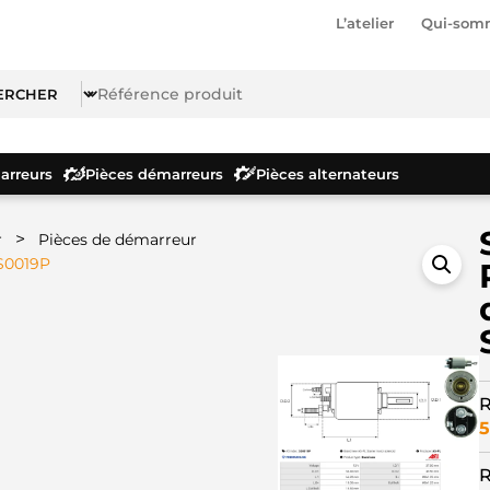
L’atelier
Qui-som
rreurs
Pièces démarreurs
Pièces alternateurs
>
r
Pièces de démarreur
SS0019P
R
5
R