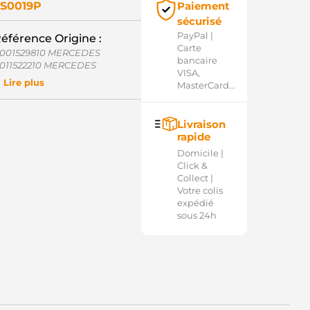
S0019P
Paiement
sécurisé
PayPal |
éférence Origine :
Carte
001529810 MERCEDES
bancaire
011522210 MERCEDES
VISA,
331303048 BOSCH
Lire plus
MasterCard...
331303061 BOSCH
331303154 BOSCH
331303654 BOSCH
Livraison
2411289494 BMW
rapide
32258 CARGO
27631 ERA
Domicile |
339303102 BOSCH
Click &
339303260 BOSCH
Collect |
339303262 BOSCH
Votre colis
339303263 BOSCH
expédié
339303307 BOSCH
sous 24h
339303447 BOSCH
33142 CARGO
0-15-6557 WILSON
6-9147 WAI / TRANSPO
6-9147-1 WAI / TRANSPO
660-2114 DIXIE
660-2114-2 DIXIE