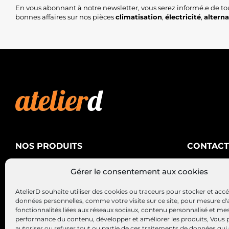
En vous abonnant à notre newsletter, vous serez informé.e de to
bonnes affaires sur nos pièces
climatisation
,
électricité
,
altern
NOS PRODUITS
CONTACT
AtelierD
Climatisation
Gérer le consentement aux cookies
88200 SA
Électricité
03 29 22 3
AtelierD souhaite utiliser des cookies ou traceurs pour stocker et acc
Alternateurs – Démarreurs
contact@at
données personnelles, comme votre visite sur ce site, pour mesure d'
fonctionnalités liées aux réseaux sociaux, contenu personnalisé et me
performance du contenu, développer et améliorer les produits, Vous
autoriser ou refuser tout ou partie de ces traitements de données qui