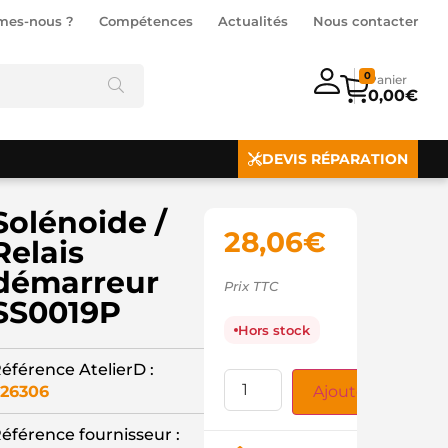
mes-nous ?
Compétences
Actualités
Nous contacter
0
0,00
€
DEVIS RÉPARATION
Solénoide /
28,06
€
Relais
démarreur
Prix TTC
SS0019P
Hors stock
éférence AtelierD :
26306
Ajouter au panie
éférence fournisseur :