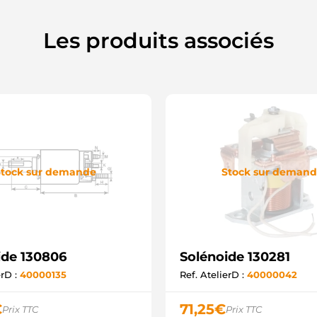
7
8
9
Les produits associés
M
9
A
C
C
E
S
S
S
S
U
tock sur demande
Stock sur deman
U
U
U
Z
2
2
ide 130806
Solénoide 130281
S
C
erD :
40000135
Ref. AtelierD :
40000042
F
F
€
71,25
€
Prix TTC
Prix TTC