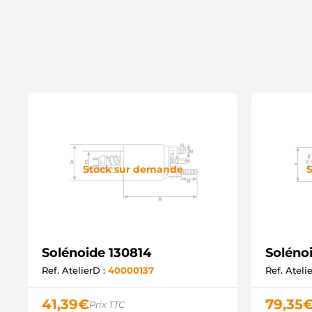
Stock sur demande
S
Solénoide 130814
Soléno
Ref. AtelierD :
40000137
Ref. Ateli
41,39
€
79,35
Prix TTC