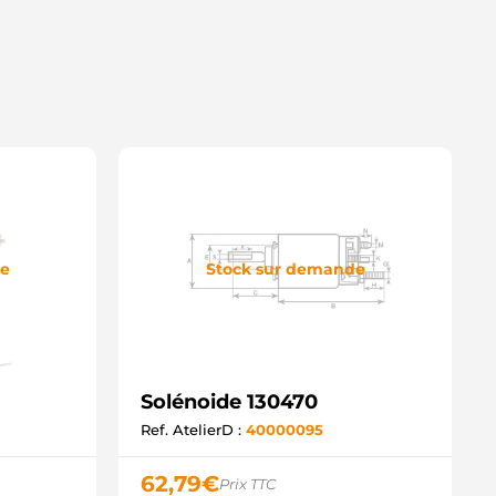
701030317 RENAULT
1112758 POWERMAX
40113050204 MAGNETI
ARELLI
943572 FIAT
ME0204 MAGNETI MARELLI
Q2030020 CQ
SO10105 CASCO
3462 GHIBAUDI
ND1489 WOODAUTO
SB2258 KRAUF
SB9258 KRAUF
SO10105 SANDO
D14370SS(ZM) AS-PL
de
Stock sur demande
D15905SS AS-PL
D802503(BOSCH)SS AS-PL
D805128(BOSCH)SS AS-PL
M674 ZM
27188 ERA
27831 ERA
Solénoide 130470
OL1003 ELECTROLOG
Q2030438 LAUBER
Ref. AtelierD :
40000095
032333142 CARGO
032132258 CARGO
62,79
€
Prix TTC