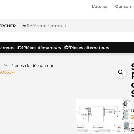
L’atelier
Qui-som
rreurs
Pièces démarreurs
Pièces alternateurs
>
r
Pièces de démarreur
SS0032P
R
5
R