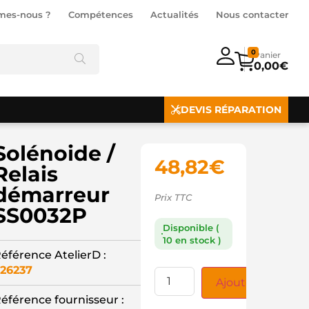
mes-nous ?
Compétences
Actualités
Nous contacter
0
0,00
€
DEVIS RÉPARATION
Solénoide /
48,82
€
Relais
démarreur
Prix TTC
SS0032P
Disponible (
10 en stock )
éférence AtelierD :
26237
Ajouter au panie
éférence fournisseur :