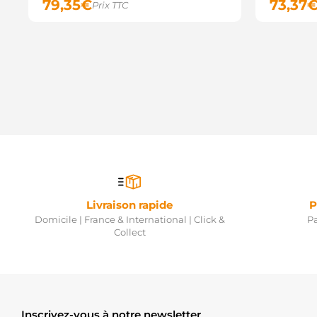
79,35
€
73,37
Prix TTC
Livraison rapide
P
Domicile | France & International | Click &
Pa
Collect
Inscrivez-vous à notre newsletter