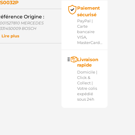
S0032P
Paiement
sécurisé
éférence Origine :
PayPal |
001527810 MERCEDES
Carte
331450009 BOSCH
bancaire
5727122 BOMAG
Lire plus
VISA,
012865 POWERMAX
MasterCard...
334751C1 INTERNATIONAL
33487 CARGO
9024326 DELCO
Livraison
27208 ERA
rapide
6-9165-1 WAI / TRANSPO
1012865 POWERMAX
Domicile |
962880 FIAT
Click &
0001527810 MERCEDES
Collect |
OS0331450009 WOODAUTO
Votre colis
ND11009 WOODAUTO
expédié
SB3487 KRAUF
sous 24h
SB3487HE KRAUF
D16259SS AS-PL
M2902 ZM
OL1090 ELECTROLOG
032133487 CARGO