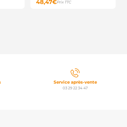
48,47
€
Prix TTC
s
Service après-vente
03 29 22 34 47