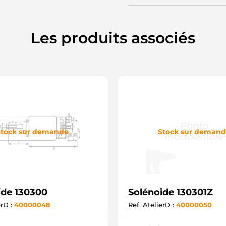
Les produits associés
tock sur demande
Stock sur deman
ide 130300
Solénoide 130301Z
erD :
40000048
Ref. AtelierD :
40000050