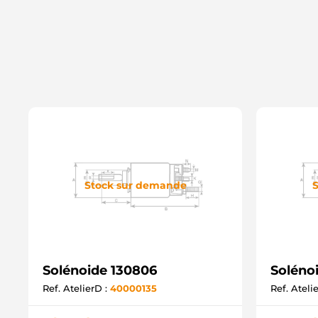
Stock sur demande
S
Solénoide 130806
Soléno
Ref. AtelierD :
40000135
Ref. Ateli