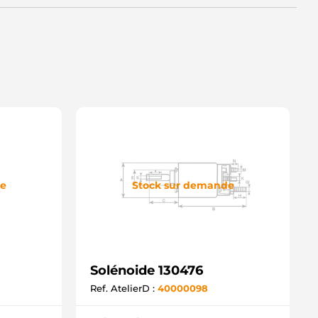
de
Stock sur demande
Solénoide 130476
Ref. AtelierD :
40000098