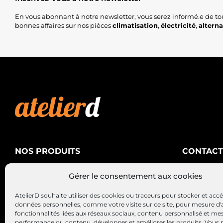
En vous abonnant à notre newsletter, vous serez informé.e de to
bonnes affaires sur nos pièces
climatisation
,
électricité
,
altern
NOS PRODUITS
CONTACT
AtelierD
Climatisation
Gérer le consentement aux cookies
88200 SA
Électricité
03 29 22 3
AtelierD souhaite utiliser des cookies ou traceurs pour stocker et acc
Alternateurs – Démarreurs
contact@at
données personnelles, comme votre visite sur ce site, pour mesure d'
fonctionnalités liées aux réseaux sociaux, contenu personnalisé et me
performance du contenu, développer et améliorer les produits, Vous