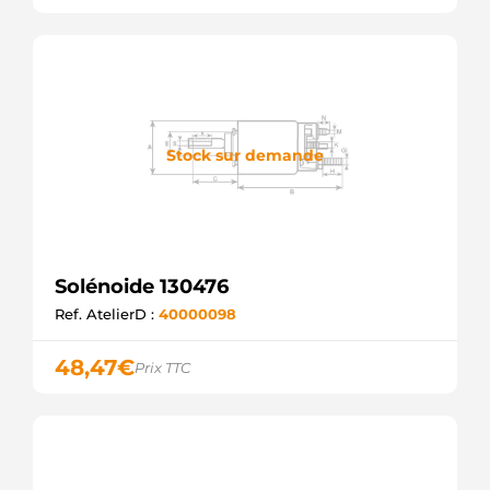
SS0037
AS-PL
SSB6615
KRAUF
SSO10219.0
SANDO
UD02721SS
AS-PL
Stock sur demande
UD14451SS(ZM)
AS-PL
UD16214SS
AS-PL
ZM2475
ZM
Solénoide 130476
SOL1295
ELECTROLOG
Ref. AtelierD :
40000098
F032136615
CARGO
48,47
€
Prix TTC