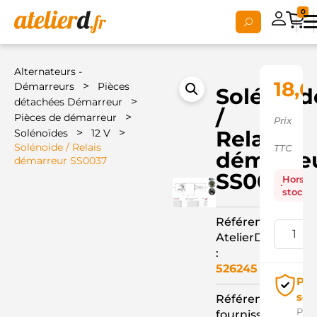
0
Alternateurs -
18,6
>
Démarreurs
Pièces
Solénoid
>
détachées Démarreur
/
>
Pièces de démarreur
Prix
>
>
Relais
Solénoïdes
12 V
Solénoide / Relais
TTC
démarre
démarreur SS0037
SS0037
Hors
stock
Référence
AtelierD
:
526245
Pai
séc
Référence
Pay
fournisseur