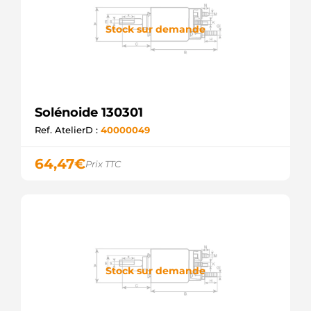
Stock sur demande
Solénoide 130301
Ref. AtelierD :
40000049
64,47
€
Prix TTC
Stock sur demande