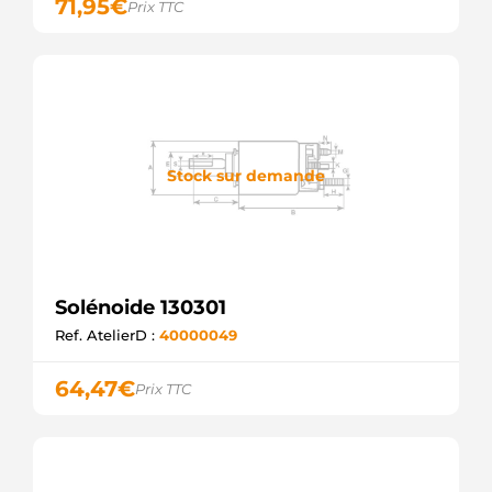
71,95
€
Prix TTC
CASCO
CSO10207GS
CASCO
20301702BN
REAL
20301702OE
REAL
SSO10207.0
SANDO
Stock sur demande
SSO10207.1
SANDO
2381 ZM
F032333995
CARGO
F032237672
Solénoide 130301
CARGO
46144
Ref. AtelierD :
40000049
MEAT &
DORIA
64,47
€
Prix TTC