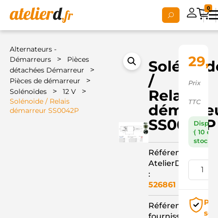
0
Alternateurs -
29,
>
Démarreurs
Pièces
Solénoid
>
détachées Démarreur
/
>
Pièces de démarreur
Prix
>
>
Relais
Solénoïdes
12 V
Solénoide / Relais
TTC
démarre
démarreur SS0042P
SS0042P
Dispon
( 10 en
stock )
Référence
AtelierD
:
526861
Pai
Référence
séc
fournisseur