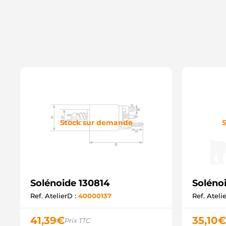
Stock sur demande
S
Solénoide 130814
Soléno
Ref. AtelierD :
40000137
Ref. Ateli
41,39
€
35,10
€
Prix TTC