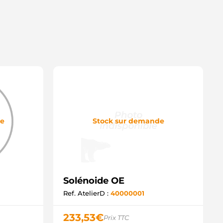
ND12591 WOODAUTO
SB3277 KRAUF
SB9277 KRAUF
D03294SS AS-PL
D15758SS AS-PL
M473 ZM
LE0037 3EFFE
6064 MEAT & DORIA
.6271.9 IKA
OL1299 ELECTROLOG
OL1464 ELECTROLOG
032332884 CARGO
032137175 CARGO
de
Stock sur demande
Solénoide OE
Ref. AtelierD :
40000001
233,53
€
Prix TTC