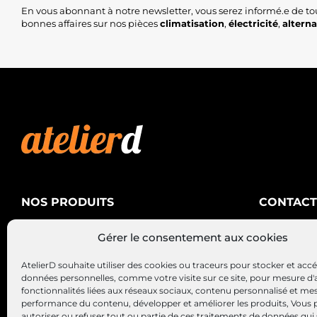
En vous abonnant à notre newsletter, vous serez informé.e de to
bonnes affaires sur nos pièces
climatisation
,
électricité
,
altern
NOS PRODUITS
CONTACT
AtelierD
Climatisation
Gérer le consentement aux cookies
88200 SA
Électricité
03 29 22 3
AtelierD souhaite utiliser des cookies ou traceurs pour stocker et acc
Alternateurs – Démarreurs
contact@at
données personnelles, comme votre visite sur ce site, pour mesure d'
fonctionnalités liées aux réseaux sociaux, contenu personnalisé et me
performance du contenu, développer et améliorer les produits, Vous
autoriser ou refuser tout ou partie de ces traitements de données qui