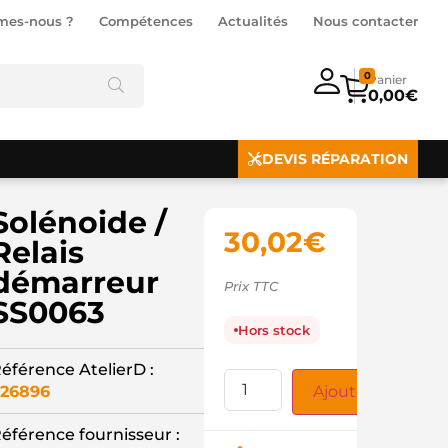
mes-nous ?
Compétences
Actualités
Nous contacter
0
0,00
€
DEVIS RÉPARATION
Solénoide /
30,02
€
Relais
démarreur
Prix TTC
SS0063
Hors stock
éférence AtelierD :
26896
Ajouter au panie
éférence fournisseur :