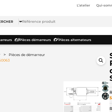
L’atelier
Qui-som
rreurs
Pièces démarreurs
Pièces alternateurs
>
r
Pièces de démarreur
SS0063
R
5
R