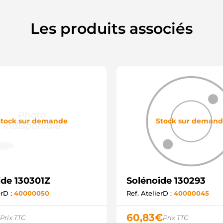
S
S
S
Les produits associés
U
U
Z
E
4
4
S
S
F
F
tock sur demande
Stock sur deman
ide 130301Z
Solénoide 130293
erD :
40000050
Ref. AtelierD :
40000045
60,83
€
Prix TTC
Prix TTC