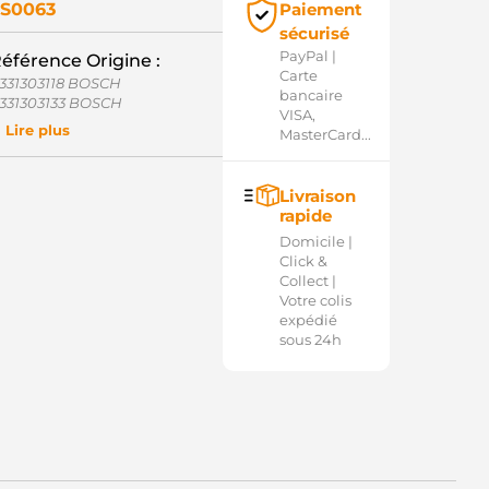
S0063
Paiement
sécurisé
PayPal |
éférence Origine :
Carte
331303118 BOSCH
bancaire
331303133 BOSCH
VISA,
331303618 BOSCH
Lire plus
MasterCard...
331303633 BOSCH
54.000.095.210 PSH
017304 POWERMAX
Livraison
37175 CARGO
rapide
27352 ERA
339303271 BOSCH
Domicile |
339303272 BOSCH
Click &
339303396 BOSCH
Collect |
339303397 BOSCH
Votre colis
32884 CARGO
expédié
0-15-6622 WILSON
sous 24h
6-9167 WAI / TRANSPO
1017304 POWERMAX
40113050046 MAGNETI
ARELLI
ME0046 MAGNETI MARELLI
Q2030636 CQ
3607 GHIBAUDI