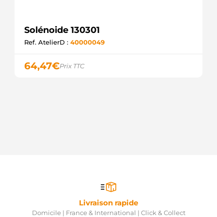
Solénoide 130301
Ref. AtelierD :
40000049
64,47
€
Prix TTC
Livraison rapide
Domicile | France & International | Click & Collect