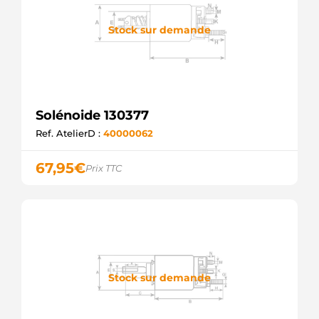
TRANSPO
66-9189-1
Stock sur demande
WAI /
TRANSPO
WG2017658
WILMINK
GROUP
60-15-
6646
Solénoide 130377
WILSON
Ref. AtelierD :
40000062
SND11020
WOODAUTO
WOOSND11020
67,95
€
Prix TTC
WOODAUTO
ZM1975
ZM
F032333141
CARGO
Stock sur demande