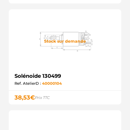
036018163
LOGISTIK
940113050418
MAGNETI
MARELLI
AME0418
MAGNETI
MARELLI
Stock sur demande
1011866
POWERMAX
81011866
POWERMAX
054.000.190.016
PSH
Solénoide 130499
20301361BN
REAL
Ref. AtelierD :
40000104
SSO10163.0
SANDO
38,53
€
Prix TTC
ELE121630A
SIOM
SNLS-
285
UNIPOINT
66-9189
WAI /