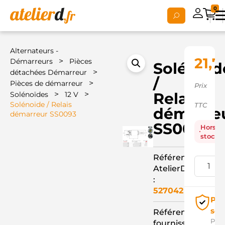
0
Alternateurs -
21,7
>
Démarreurs
Pièces
Solénoid
>
détachées Démarreur
/
>
Pièces de démarreur
Prix
>
>
Relais
Solénoïdes
12 V
Solénoide / Relais
TTC
démarre
démarreur SS0093
SS0093
Hors
stock
Référence
AtelierD
:
527042
Pai
séc
Référence
Pay
fournisseur