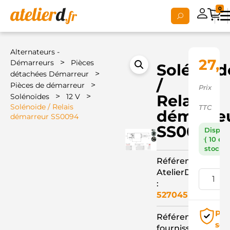
0
Alternateurs -
27,
>
Démarreurs
Pièces
Solénoid
>
détachées Démarreur
/
>
Pièces de démarreur
Prix
>
>
Relais
Solénoïdes
12 V
Solénoide / Relais
TTC
démarre
démarreur SS0094
SS0094
Dispon
( 10 en
stock )
Référence
AtelierD
:
527045
Pai
Référence
séc
fournisseur