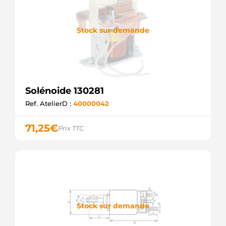
Stock sur demande
Solénoide 130281
Ref. AtelierD :
40000042
71,25
€
Prix TTC
Stock sur demande