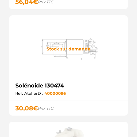
56,04
€
Prix TTC
WAI /
TRANSPO
SND1479
WOODAUTO
ZM777
ZM
UD21495SS
AS-PL
SOL1291
Stock sur demande
ELECTROLOG
CQ2030012
LAUBER
F032139342
CARGO
F032136369
Solénoide 130474
CARGO
Ref. AtelierD :
40000096
30,08
€
Prix TTC