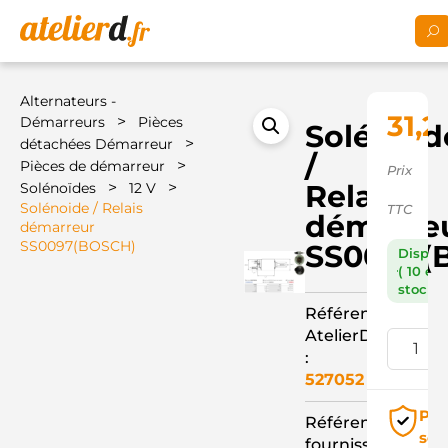
Alternateurs -
31,2
>
Démarreurs
Pièces
Solénoid
>
détachées Démarreur
/
>
Pièces de démarreur
Prix
>
>
Relais
Solénoïdes
12 V
Solénoide / Relais
TTC
démarre
démarreur
SS0097(BOSCH)
SS0097(
Dispon
( 10 en
stock )
Référence
AtelierD
:
527052
Pai
Référence
séc
fournisseur