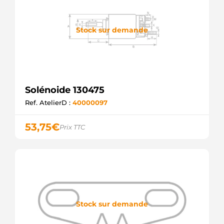
076911287
VW
SSB9287
Stock sur demande
KRAUF
054.000.194.010
PSH
81019214
POWERMAX
CSO10214AS
CASCO
Solénoide 130475
SSO10214.0
Ref. AtelierD :
40000097
SANDO
2339305025
BOSCH
53,75
€
Prix TTC
2339305056
BOSCH
2339305078
BOSCH
20301412BN
REAL
UD802600(BOSCH)S
AS-PL
Stock sur demande
1986SE1694
BOSCH
SOL1355