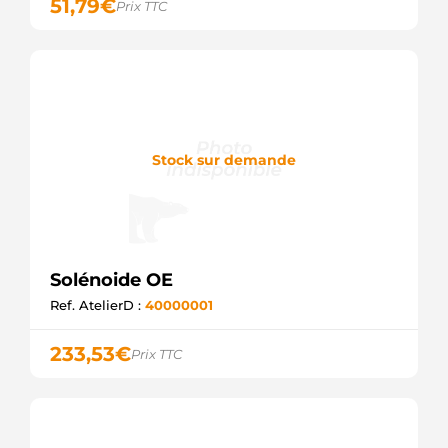
51,79
€
Prix TTC
CASCO
E9035
GHIBAUDI
SSB2060
KRAUF
SSO10205.0
SANDO
SSO10205.1
SANDO
Stock sur demande
ZM8381
ZM
335093
CARGO
SSB1287
KRAUF
Solénoide OE
1986SE1697
BOSCH
Ref. AtelierD :
40000001
2339305037
BOSCH
233,53
€
Prix TTC
2339305071
BOSCH
2339305118
BOSCH
2339305292
BOSCH