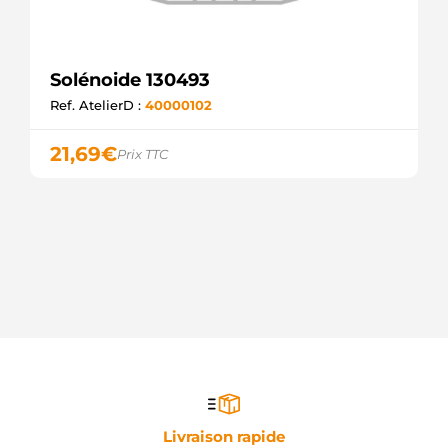
ELECTROLOG
F032335093
CARGO
F032236369
Solénoide 130493
CARGO
Ref. AtelierD :
40000102
F032235060
CARGO
054.000.194.280
21,69
€
Prix TTC
PSH
054.000.194.016
PSH
054.000.194.440
PSH
0399D75131
SEG
AUTOMOTIVE
Livraison rapide