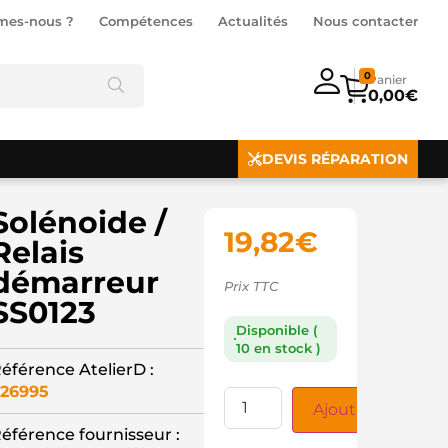
mes-nous ?
Compétences
Actualités
Nous contacter
0
0,00
€
DEVIS RÉPARATION
Solénoide /
19,82
€
Relais
démarreur
Prix TTC
SS0123
Disponible (
10 en stock )
éférence AtelierD :
26995
Ajouter au panie
éférence fournisseur :