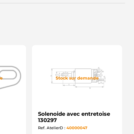
de
Stock sur demande
Solenoide avec entretoise
130297
Ref. AtelierD :
40000047