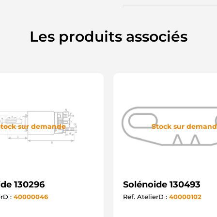
Les produits associés
tock sur demande
Stock sur deman
ide 130296
Solénoide 130493
erD :
40000046
Ref. AtelierD :
40000102