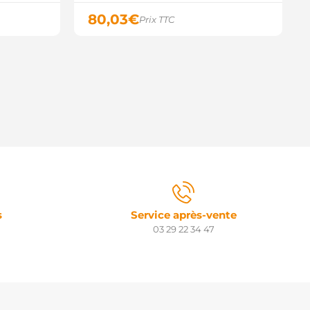
80,03
€
Prix TTC
s
Service après-vente
03 29 22 34 47