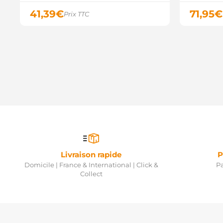
41,39
€
71,95
€
Prix TTC
Livraison rapide
P
Domicile | France & International | Click &
Pa
Collect