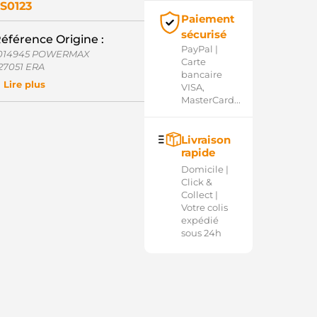
S0123
Paiement
sécurisé
éférence Origine :
PayPal |
014945 POWERMAX
Carte
27051 ERA
bancaire
30324 CARGO
Lire plus
VISA,
339303221 BOSCH
MasterCard...
0-15-6653 WILSON
6-9187 WAI / TRANSPO
660-1012 DIXIE
Livraison
660-1012-2 DIXIE
rapide
1014945 POWERMAX
40113050364 MAGNETI
Domicile |
ARELLI
Click &
ME0364 MAGNETI MARELLI
Collect |
ND11624 WOODAUTO
Votre colis
NLS-238C UNIPOINT
expédié
SB0324 KRAUF
sous 24h
D14422SS(ZM) AS-PL
D16094SS AS-PL
M1477 ZM
OL1473 ELECTROLOG
032230324 CARGO