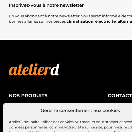
Inscrivez-vous à notre newsletter
En vous abonnant à notre newsletter, vous serez informé.e de to
bonnes affaires sur nos pièces
climatisation
,
électricité
,
altern
NOS PRODUITS
CONTACT
AtelierD
Climatisation
Gérer le consentement aux cookies
88200 SA
Électricité
03 29 22 3
AtelierD souhaite utiliser des cookies ou traceurs pour stocker et acc
Alternateurs – Démarreurs
contact@at
données personnelles, comme votre visite sur ce site, pour mesure d'