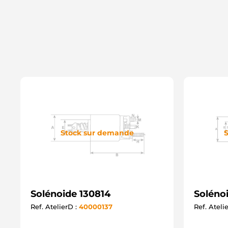
Stock sur demande
S
Solénoide 130814
Soléno
Ref. AtelierD :
40000137
Ref. Ateli