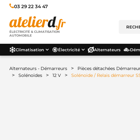
03 29 22 34 47
ÉLECTRICITÉ & CLIMATISATION
AUTOMOBILE
Climatisation
Électricité
Alternateurs
Déma
>
Alternateurs - Démarreurs
Pièces détachées Démarreu
>
>
>
Solénoïdes
12 V
Solénoide / Relais démarreur S