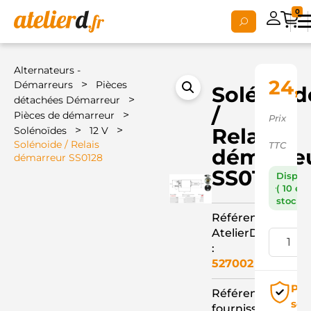
0
Alternateurs -
24,
>
Démarreurs
Pièces
Solénoid
>
détachées Démarreur
/
>
Pièces de démarreur
Prix
>
>
Relais
Solénoïdes
12 V
Solénoide / Relais
TTC
démarre
démarreur SS0128
SS0128
Dispon
( 10 en
stock )
Référence
AtelierD
:
527002
Pai
Référence
séc
fournisseur