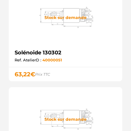
Stock sur demande
Solénoide 130302
Ref. AtelierD :
40000051
63,22
€
Prix TTC
Stock sur demande