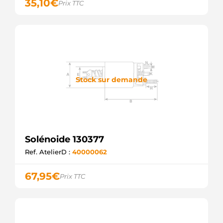
35,10
€
Prix TTC
Stock sur demande
Solénoide 130377
Ref. AtelierD :
40000062
67,95
€
Prix TTC