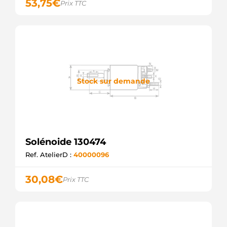
53,75
€
Prix TTC
054.000.736.016
PSH
ELE12220
SIOM
2383 ZM
Stock sur demande
Solénoide 130474
Ref. AtelierD :
40000096
30,08
€
Prix TTC