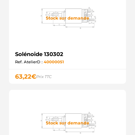
Stock sur demande
Solénoide 130302
Ref. AtelierD :
40000051
63,22
€
Prix TTC
Stock sur demande