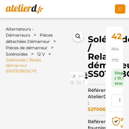
Alternateurs -
42,
>
Démarreurs
Pièces
Solénoid
>
détachées Démarreur
/
>
Pièces de démarreur
Prix
>
>
Relais
Solénoïdes
12 V
Solénoide / Relais
TTC
démarre
démarreur
SS0131(BOSCH)
SS0131(
Dispon
( 10 en
stock )
Référence
AtelierD
:
527006
Pai
Référence
séc
fournisseur