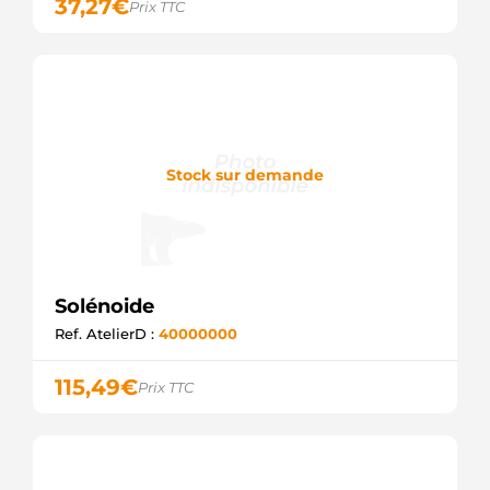
37,27
€
Prix TTC
Stock sur demande
Solénoide
Ref. AtelierD :
40000000
115,49
€
Prix TTC