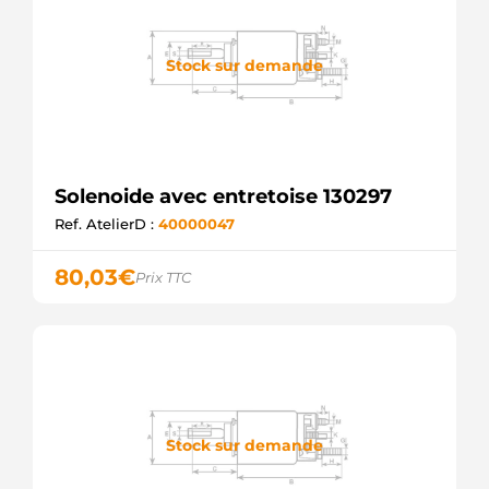
Stock sur demande
Solenoide avec entretoise 130297
Ref. AtelierD :
40000047
80,03
€
Prix TTC
Stock sur demande