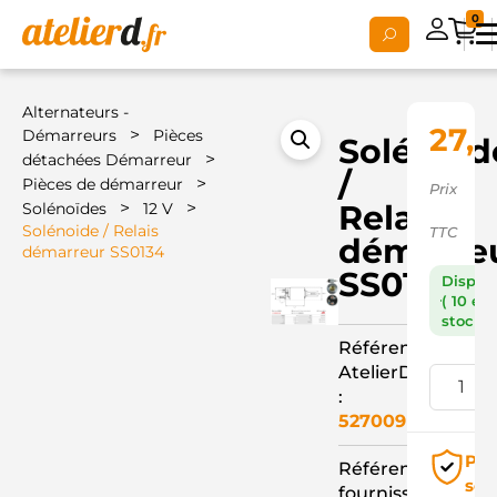
0
Alternateurs -
27,6
>
Démarreurs
Pièces
Solénoid
>
détachées Démarreur
/
>
Pièces de démarreur
Prix
>
>
Relais
Solénoïdes
12 V
Solénoide / Relais
TTC
démarre
démarreur SS0134
SS0134
Dispon
( 10 en
stock )
Référence
AtelierD
:
527009
Pai
Référence
séc
fournisseur