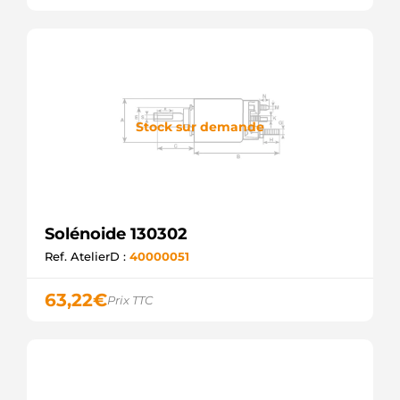
Stock sur demande
Solénoide 130302
Ref. AtelierD :
40000051
63,22
€
Prix TTC