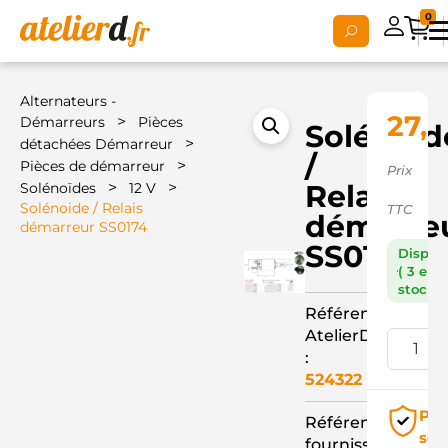
0
Alternateurs -
27,0
>
Démarreurs
Pièces
Solénoid
>
détachées Démarreur
/
>
Pièces de démarreur
Prix
>
>
Relais
Solénoïdes
12 V
Solénoide / Relais
TTC
démarre
démarreur SS0174
SS0174
Dispon
( 3 en
stock )
Référence
AtelierD
:
524322
Pai
Référence
séc
fournisseur