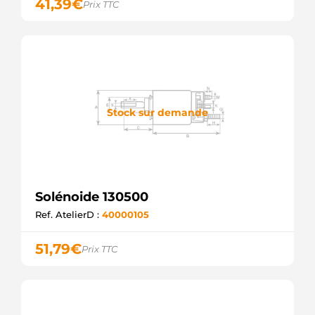
41,39
€
Prix TTC
WAI /
TRANSPO
SOL1177
ELECTROLOG
F032335361
CARGO
F032335097
CARGO
054.000.764.440
Stock sur demande
PSH
0399D75251
BOSCH
054.000.764.281
PSH
Solénoide 130500
Ref. AtelierD :
40000105
51,79
€
Prix TTC