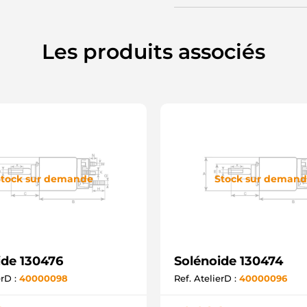
Les produits associés
tock sur demande
Stock sur deman
ide 130476
Solénoide 130474
erD :
40000098
Ref. AtelierD :
40000096