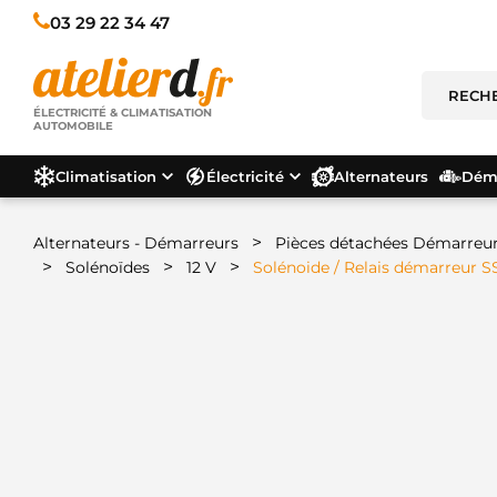
03 29 22 34 47
ÉLECTRICITÉ & CLIMATISATION
AUTOMOBILE
Climatisation
Électricité
Alternateurs
Déma
>
Alternateurs - Démarreurs
Pièces détachées Démarreu
>
>
>
Solénoïdes
12 V
Solénoide / Relais démarreur S