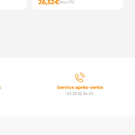
26,52
€
Prix TTC
s
Service après-vente
03 29 22 34 47