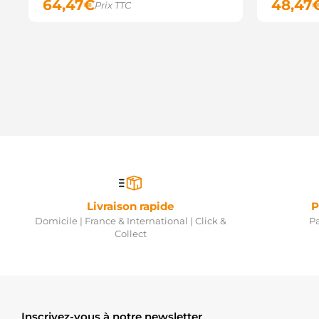
64,47
€
48,47
Prix TTC
Livraison rapide
P
Domicile | France & International | Click &
Pa
Collect
Inscrivez-vous à notre newsletter