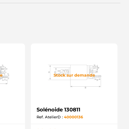
de
Stock sur demande
Solénoide 130811
Ref. AtelierD :
40000136