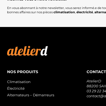
En vous abonnant à notre newsletter, vous serez informé.e de to
bonnes affaires sur nos pièces
climatisation
,
électricité
,
altern
NOS PRODUITS
CONTACT
AtelierD
Climatisation
88200 SA
Électricité
03 29 22 3
Alternateurs – Démarreurs
contact@at