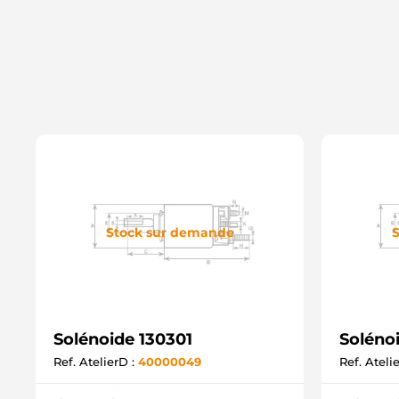
Stock sur demande
S
Solénoide 130301
Soléno
Ref. AtelierD :
40000049
Ref. Ateli