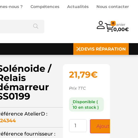
mes-nous ?
Compétences
Actualités
Nous contacter
0
0,00
€
DEVIS RÉPARATION
Solénoide /
21,79
€
Relais
démarreur
Prix TTC
SS0199
Disponible (
10 en stock )
éférence AtelierD :
24344
Ajouter au panie
éférence fournisseur :