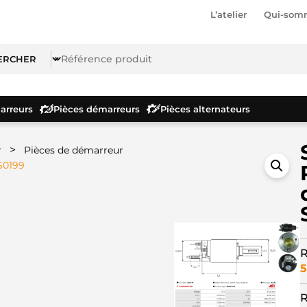
L’atelier
Qui-som
rreurs
Pièces démarreurs
Pièces alternateurs
>
r
Pièces de démarreur
S0199
R
5
R