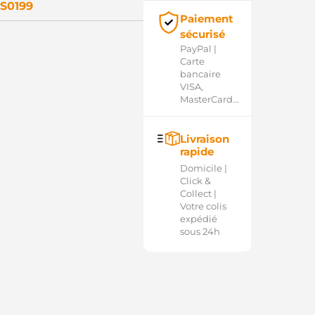
S0199
Paiement
sécurisé
PayPal |
Carte
bancaire
VISA,
MasterCard...
Livraison
rapide
Domicile |
Click &
Collect |
Votre colis
expédié
sous 24h