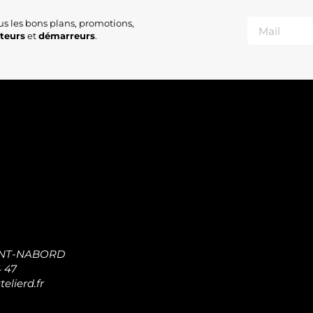
us les bons plans, promotions,
ateurs
et
démarreurs
.
INT-NABORD
4 47
elierd.fr