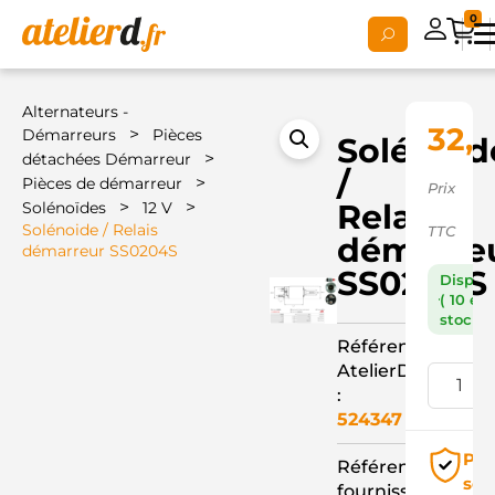
0
Alternateurs -
32,
>
Démarreurs
Pièces
Solénoid
>
détachées Démarreur
/
>
Pièces de démarreur
Prix
>
>
Relais
Solénoïdes
12 V
Solénoide / Relais
TTC
démarre
démarreur SS0204S
SS0204S
Dispon
( 10 en
stock )
Référence
AtelierD
:
524347
Pai
Référence
séc
fournisseur