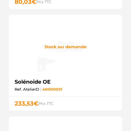
80,03
€
Prix TTC
Stock sur demande
Solénoide OE
Ref. AtelierD :
40000001
233,53
€
Prix TTC