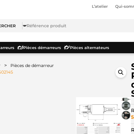
L’atelier
Qui-som
rreurs
Pièces démarreurs
Pièces alternateurs
>
r
Pièces de démarreur
S0214S
R
5
R