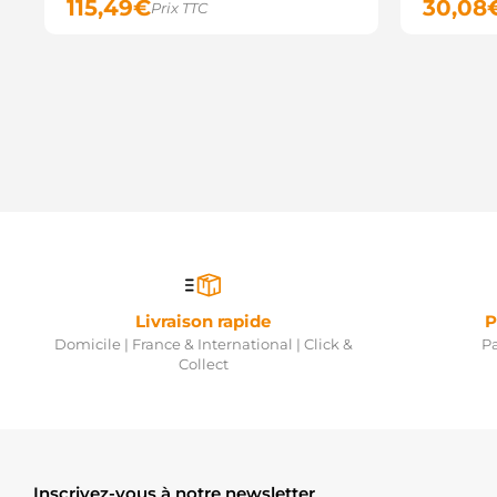
115,49
€
30,08
Prix TTC
Livraison rapide
P
Domicile | France & International | Click &
Pa
Collect
Inscrivez-vous à notre newsletter