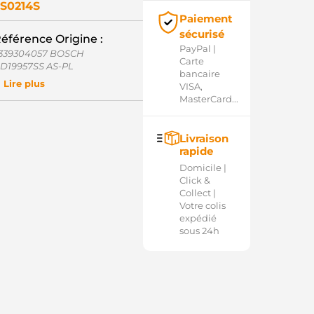
S0214S
Paiement
sécurisé
éférence Origine :
PayPal |
339304057 BOSCH
Carte
D19957SS AS-PL
bancaire
339304032 BOSCH
Lire plus
VISA,
ZMT-49-036-1793 A.Z.
MasterCard...
EISTERTEILE
SO10211AS CASCO
SO10211GS CASCO
Livraison
27939 ERA
rapide
8141 GHIBAUDI
33577 CARGO
Domicile |
032233577 CARGO
Click &
6400 HOFFER
Collect |
1110211AV ITAB AUTOMOTIVE
Votre colis
1110211OV ITAB AUTOMOTIVE
expédié
54.000.780.210 PSH
sous 24h
0301112BN REAL
0301112OE REAL
SO10211.0 SANDO
SO10211.1 SANDO
339304029 BOSCH
986SE1679 BOSCH