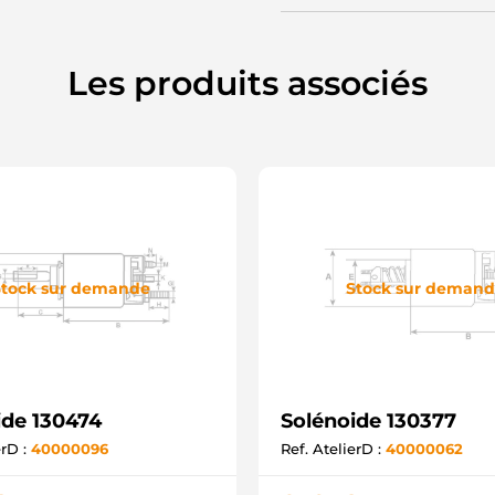
0
8
0
0
Les produits associés
S
Z
3
S
9
2
B
5
4
F
3
tock sur demande
Stock sur deman
8
E
C
0
ide 130474
Solénoide 130377
erD :
40000096
Ref. AtelierD :
40000062