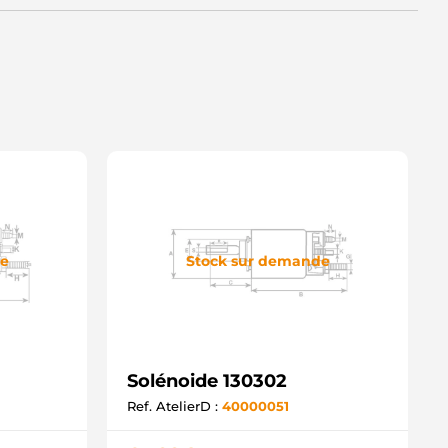
36018211 LOGISTIK
1015067 POWERMAX
54.000.780.016 PSH
54.000.780.590 PSH
ND11039 WOODAUTO
M3371 ZM
371 ZM
OL1410 ELECTROLOG
3171947 OPEL
8730304 PERKINS
OS2339304057 WOODAUTO
481FB0058654 FRANKBERG
.6498.9 IKA
032335812 CARGO
35812 CARGO
de
Stock sur demande
640022 KAMOKA
LE0029 3EFFE
Q2030183 LAUBER
6-85122-SX STELLOX
Solénoide 130302
Ref. AtelierD :
40000051