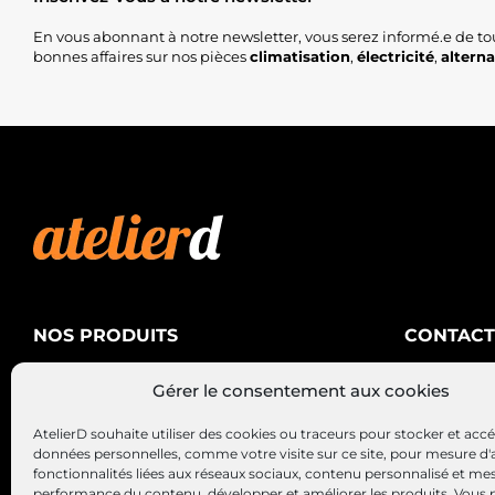
En vous abonnant à notre newsletter, vous serez informé.e de to
bonnes affaires sur nos pièces
climatisation
,
électricité
,
altern
NOS PRODUITS
CONTACT
AtelierD
Climatisation
Gérer le consentement aux cookies
88200 SA
Électricité
03 29 22 3
AtelierD souhaite utiliser des cookies ou traceurs pour stocker et acc
Alternateurs – Démarreurs
contact@at
données personnelles, comme votre visite sur ce site, pour mesure d'
fonctionnalités liées aux réseaux sociaux, contenu personnalisé et me
performance du contenu, développer et améliorer les produits, Vous