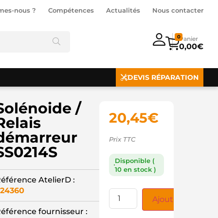
mes-nous ?
Compétences
Actualités
Nous contacter
0
0,00
€
DEVIS RÉPARATION
Solénoide /
20,45
€
Relais
démarreur
Prix TTC
SS0214S
Disponible (
10 en stock )
éférence AtelierD :
24360
Ajouter au panie
éférence fournisseur :