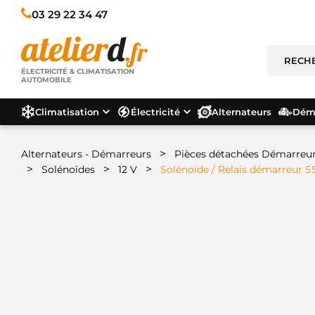
03 29 22 34 47
ÉLECTRICITÉ & CLIMATISATION
AUTOMOBILE
Climatisation
Électricité
Alternateurs
Déma
>
Alternateurs - Démarreurs
Pièces détachées Démarreu
>
>
>
Solénoïdes
12 V
Solénoide / Relais démarreur S