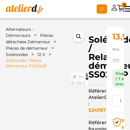
0
Alternateurs -
13,9
>
Démarreurs
Pièces
Solénoid
>
détachées Démarreur
/
>
Pièces de démarreur
Prix
>
>
Relais
Solénoïdes
12 V
Solénoide / Relais
TTC
démarre
démarreur SS0242P
SS0242P
Dispon
( 7 en
stock )
Référence
AtelierD
:
524787
Pai
Référence
séc
fournisseur