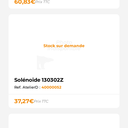
60,83
€
Prix TTC
Stock sur demande
Solénoide 130302Z
Ref. AtelierD :
40000052
37,27
€
Prix TTC