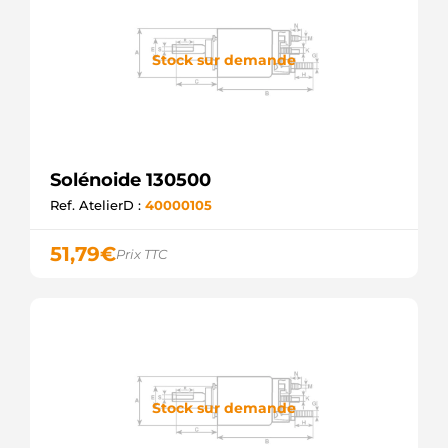
SOL1054
ELECTROLOG
CQ2030699
Stock sur demande
LAUBER
F032130297
CARGO
Solénoide 130500
Ref. AtelierD :
40000105
51,79
€
Prix TTC
Stock sur demande