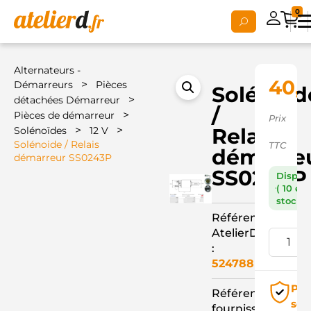
0
Alternateurs -
40,
>
Démarreurs
Pièces
Solénoid
>
détachées Démarreur
/
>
Pièces de démarreur
Prix
>
>
Relais
Solénoïdes
12 V
Solénoide / Relais
TTC
démarre
démarreur SS0243P
SS0243P
Dispon
( 10 en
stock )
Référence
AtelierD
:
524788
Pai
Référence
séc
fournisseur