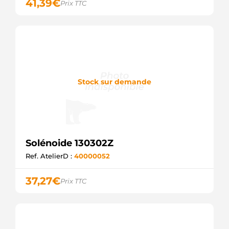
41,39
€
Prix TTC
MARELLI
9918356
FIAT
AL19192
JOHN
DEERE
AME0105
MAGNETI
MARELLI
Stock sur demande
CSO10137
CASCO
E3575
GHIBAUDI
SND1138
WOODAUTO
Solénoide 130302Z
SSB0297
KRAUF
Ref. AtelierD :
40000052
SSO10137
SANDO
37,27
€
Prix TTC
UD14347SS(ZM)
AS-PL
UD15813SS
AS-PL
ZM542
ZM