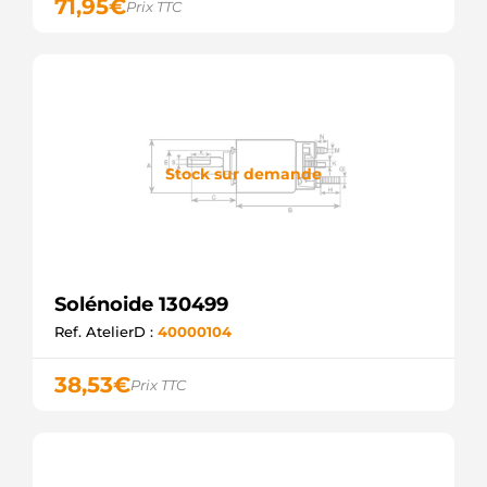
71,95
€
Prix TTC
SOL1055
ELECTROLOG
SOL1138
ELECTROLOG
F032130300
CARGO
Stock sur demande
Solénoide 130499
Ref. AtelierD :
40000104
38,53
€
Prix TTC