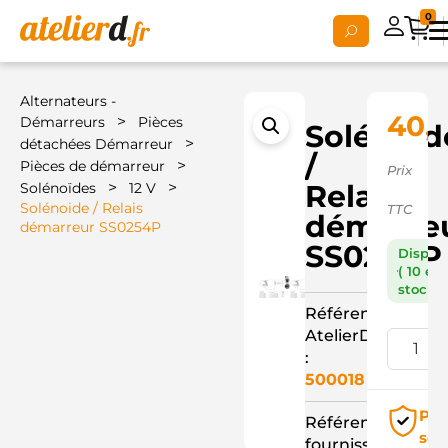
0
Alternateurs -
40,
>
Démarreurs
Pièces
Solénoid
>
détachées Démarreur
/
>
Pièces de démarreur
Prix
>
>
Relais
Solénoïdes
12 V
Solénoide / Relais
TTC
démarre
démarreur SS0254P
SS0254P
Dispon
( 10 en
stock )
Référence
AtelierD
:
500018
Pai
Référence
séc
fournisseur