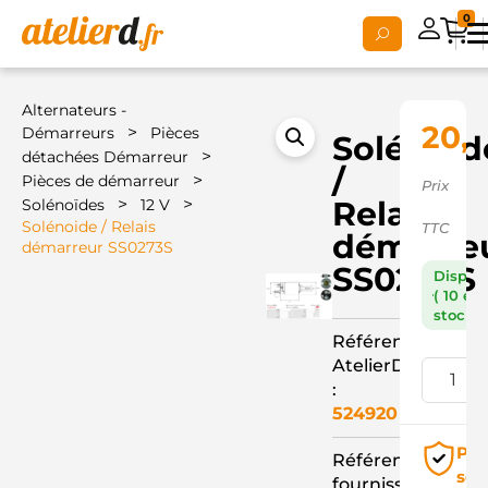
0
Alternateurs -
20,
>
Démarreurs
Pièces
Solénoid
>
détachées Démarreur
/
>
Pièces de démarreur
Prix
>
>
Relais
Solénoïdes
12 V
Solénoide / Relais
TTC
démarre
démarreur SS0273S
SS0273S
Dispon
( 10 en
stock )
Référence
AtelierD
:
524920
Pai
Référence
séc
fournisseur