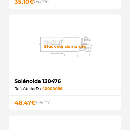
35,10
€
Prix TTC
Stock sur demande
Solénoide 130476
Ref. AtelierD :
40000098
48,47
€
Prix TTC