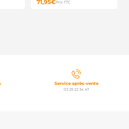
71,95
€
Prix TTC
s
Service après-vente
03 29 22 34 47