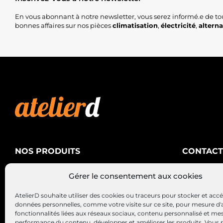
En vous abonnant à notre newsletter, vous serez informé.e de to
bonnes affaires sur nos pièces
climatisation
,
électricité
,
altern
NOS PRODUITS
CONTACT
AtelierD
Climatisation
Gérer le consentement aux cookies
88200 SA
Électricité
03 29 22 3
AtelierD souhaite utiliser des cookies ou traceurs pour stocker et acc
Alternateurs – Démarreurs
contact@at
données personnelles, comme votre visite sur ce site, pour mesure d'
fonctionnalités liées aux réseaux sociaux, contenu personnalisé et me
performance du contenu, développer et améliorer les produits, Vous