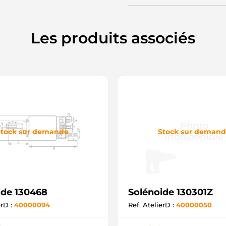
Les produits associés
tock sur demande
Stock sur deman
ide 130468
Solénoide 130301Z
erD :
40000094
Ref. AtelierD :
40000050