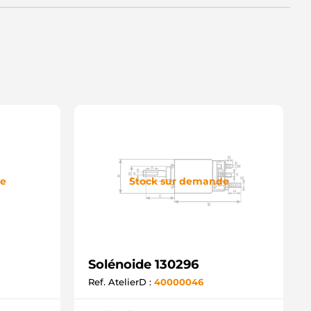
de
Stock sur demande
Solénoide 130296
Ref. AtelierD :
40000046