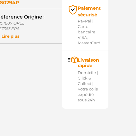
SS0294P
Paiement
sécurisé
éférence Origine :
PayPal |
201807 OPEL
Carte
27363 ERA
bancaire
0-15-6629 WILSON
Lire plus
VISA,
40113050558 MAGNETI
MasterCard...
ARELLI
ME0558 MAGNETI MARELLI
000SH0124 BOSCH
Livraison
000SH0145 BOSCH
rapide
D14487SS(ZM) AS-PL
D16354SS AS-PL
Domicile |
M4775 ZM
Click &
OL1134 ELECTROLOG
Collect |
Votre colis
expédié
sous 24h