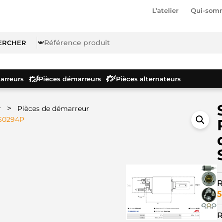
L’atelier
Qui-som
rreurs
Pièces démarreurs
Pièces alternateurs
>
r
Pièces de démarreur
SS0294P
R
5
R