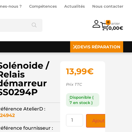
mes-nous ?
Compétences
Actualités
Nous contacter
0
0,00
€
DEVIS RÉPARATION
Solénoide /
13,99
€
Relais
démarreur
Prix TTC
SS0294P
Disponible (
7 en stock )
éférence AtelierD :
24942
Ajouter au panie
éférence fournisseur :