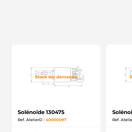
Stock sur demande
S
Solénoide 130475
Soléno
Ref. AtelierD :
40000097
Ref. Ateli