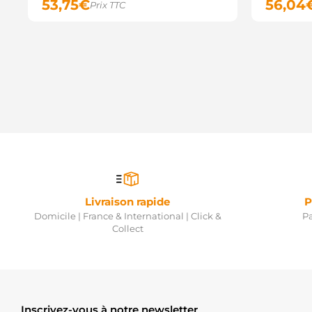
53,75
€
56,04
Prix TTC
Livraison rapide
P
Domicile | France & International | Click &
Pa
Collect
Inscrivez-vous à notre newsletter