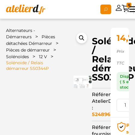
0
Alternateurs -
14,7
>
Démarreurs
Pièces
Solénoid
>
détachées Démarreur
/
>
Pièces de démarreur
Prix
>
>
Relais
Solénoïdes
12 V
Solénoide / Relais
TTC
démarre
démarreur SS0344P
SS0344P
Dispon
( 5 en
stock )
Référence
AtelierD
:
524896
Pai
Référence
séc
fournisseur