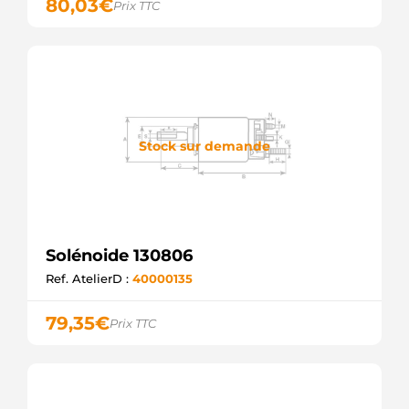
80,03
€
Prix TTC
Stock sur demande
Solénoide 130806
Ref. AtelierD :
40000135
79,35
€
Prix TTC