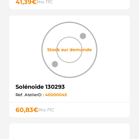
41,39
€
Prix TTC
7701047299
RENAULT
SSO10132.0
SANDO
WG2017808
WILMINK
GROUP
BOS2339304055
WOODAUTO
Stock sur demande
SND11031
WOODAUTO
379 ZM
ZM379
ZM
F032231203
Solénoide 130293
CARGO
Ref. AtelierD :
40000045
60,83
€
Prix TTC