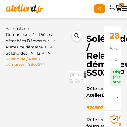
0
Alternateurs -
28,
>
Démarreurs
Pièces
Solénoid
>
détachées Démarreur
/
>
Pièces de démarreur
Prix
>
>
Relais
Solénoïdes
12 V
Solénoide / Relais
TTC
démarre
démarreur SS0357P
SS0357P
Dispon
( 9 en
stock )
Référence
AtelierD
:
524903
Pai
Référence
séc
fournisseur