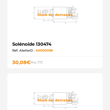
Stock sur demande
Solénoide 130474
Ref. AtelierD :
40000096
30,08
€
Prix TTC
Stock sur demande