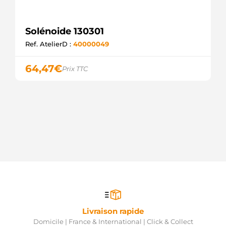
Solénoide 130301
Ref. AtelierD :
40000049
64,47
€
Prix TTC
Livraison rapide
Domicile | France & International | Click & Collect