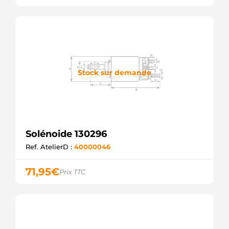
Stock sur demande
Solénoide 130296
Ref. AtelierD :
40000046
71,95
€
Prix TTC