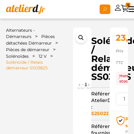
0
Alternateurs -
23,4
>
Démarreurs
Pièces
Solénoid
>
détachées Démarreur
/
>
Pièces de démarreur
Prix
>
>
Relais
Solénoïdes
12 V
Solénoide / Relais
TTC
démarre
démarreur SS0382S
SS0382S
Hors
stock
Référence
AtelierD
:
525022
Pai
séc
Référence
Pay
fournisseur