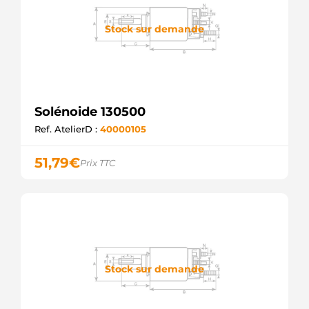
Stock sur demande
Solénoide 130500
Ref. AtelierD :
40000105
51,79
€
Prix TTC
Stock sur demande