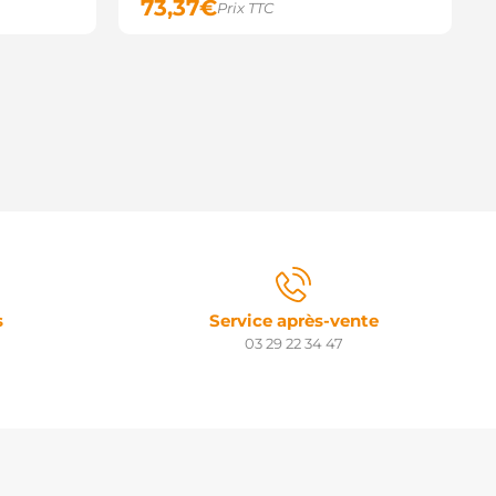
73,37
€
Prix TTC
s
Service après-vente
03 29 22 34 47