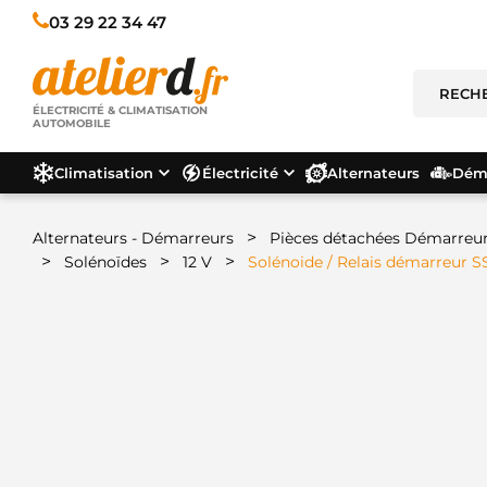
03 29 22 34 47
ÉLECTRICITÉ & CLIMATISATION
AUTOMOBILE
Climatisation
Électricité
Alternateurs
Déma
>
Alternateurs - Démarreurs
Pièces détachées Démarreu
>
>
>
Solénoïdes
12 V
Solénoide / Relais démarreur S