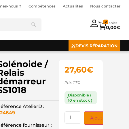
mes-nous ?
Compétences
Actualités
Nous contacter
0
0,00
€
DEVIS RÉPARATION
Solénoide /
27,60
€
Relais
démarreur
Prix TTC
SS1018
Disponible (
10 en stock )
éférence AtelierD :
24849
Ajouter au panie
éférence fournisseur :