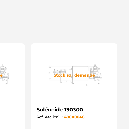
de
Stock sur demande
Solénoide 130300
Ref. AtelierD :
40000048