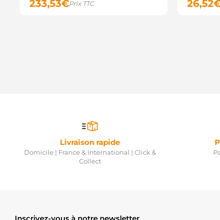
233,53
€
26,52
Prix TTC
Livraison rapide
P
Domicile | France & International | Click &
Pa
Collect
Inscrivez-vous à notre newsletter