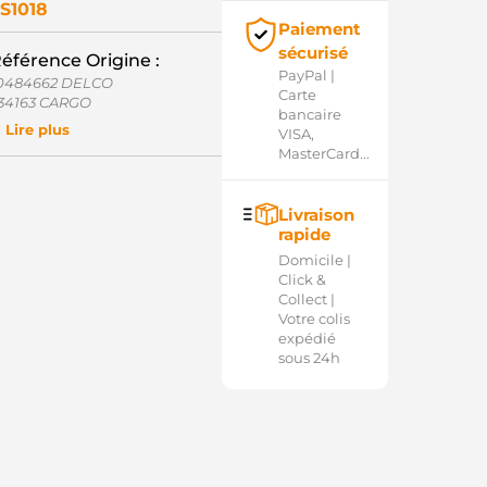
S1018
Paiement
sécurisé
éférence Origine :
PayPal |
0484662 DELCO
Carte
34163 CARGO
bancaire
ND1227 WOODAUTO
Lire plus
VISA,
NLS-R121 UNIPOINT
MasterCard...
SD4163 KRAUF
OL2613 ELECTROLOG
032234163 CARGO
Livraison
rapide
Domicile |
Click &
Collect |
Votre colis
expédié
sous 24h