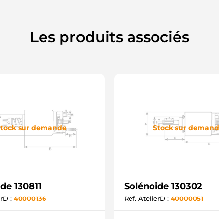
Les produits associés
tock sur demande
Stock sur deman
de 130811
Solénoide 130302
erD :
40000136
Ref. AtelierD :
40000051