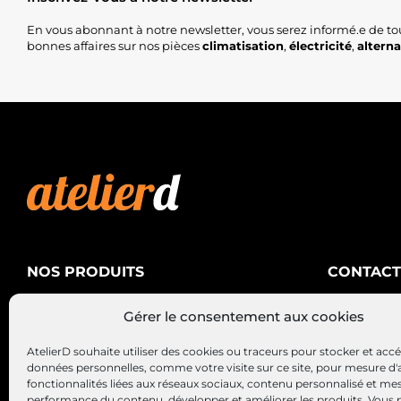
En vous abonnant à notre newsletter, vous serez informé.e de to
bonnes affaires sur nos pièces
climatisation
,
électricité
,
altern
NOS PRODUITS
CONTACT
AtelierD
Climatisation
Gérer le consentement aux cookies
88200 SA
Électricité
03 29 22 3
AtelierD souhaite utiliser des cookies ou traceurs pour stocker et acc
Alternateurs – Démarreurs
contact@at
données personnelles, comme votre visite sur ce site, pour mesure d'
fonctionnalités liées aux réseaux sociaux, contenu personnalisé et me
performance du contenu, développer et améliorer les produits, Vous