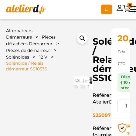
0
Alternateurs -
20,
>
Démarreurs
Pièces
Solénoid
>
détachées Démarreur
/
>
Pièces de démarreur
Prix
>
>
Relais
Solénoïdes
12 V
Solénoide / Relais
TTC
démarre
démarreur SS1053S
SS1053S
Dispon
( 10 en
stock )
Référence
AtelierD
:
525097
Pai
Référence
séc
fournisseur