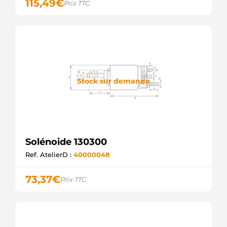
115,49
€
Prix TTC
Stock sur demande
Solénoide 130300
Ref. AtelierD :
40000048
73,37
€
Prix TTC