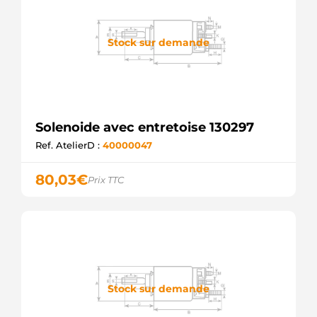
Stock sur demande
Solenoide avec entretoise 130297
Ref. AtelierD :
40000047
80,03
€
Prix TTC
Stock sur demande