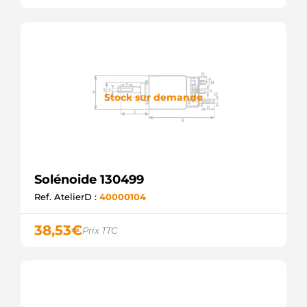
Stock sur demande
Solénoide 130499
Ref. AtelierD :
40000104
38,53
€
Prix TTC