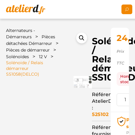
Alternateurs -
24,
>
Démarreurs
Pièces
Solénoid
>
détachées Démarreur
/
>
Pièces de démarreur
Prix
>
>
Relais
Solénoïdes
12 V
Solénoide / Relais
TTC
démarre
démarreur
SS1058(DELCO)
SS1058(
Hors
stock
Référence
AtelierD
:
525102
Pai
séc
Référence
Pay
fournisseur