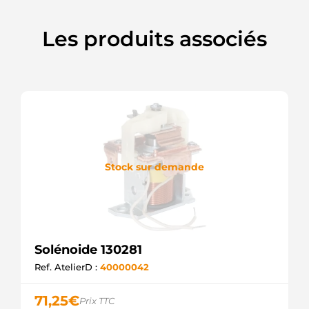
Les produits associés
Stock sur demande
Solénoide 130281
Ref. AtelierD :
40000042
71,25
€
Prix TTC