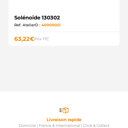
Solénoide 130302
Ref. AtelierD :
40000051
63,22
€
Prix TTC
Livraison rapide
Domicile | France & International | Click & Collect