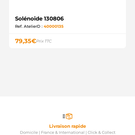
Solénoide 130806
Ref. AtelierD :
40000135
79,35
€
Prix TTC
Livraison rapide
Domicile | France & International | Click & Collect