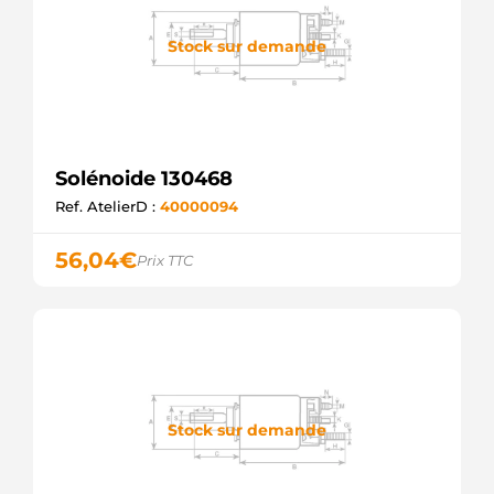
Stock sur demande
Solénoide 130468
Ref. AtelierD :
40000094
56,04
€
Prix TTC
Stock sur demande