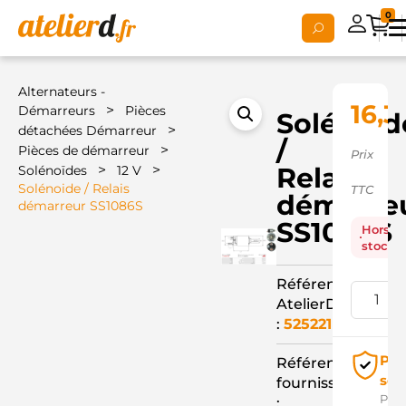
0
Alternateurs -
16,3
>
Démarreurs
Pièces
Solénoid
>
détachées Démarreur
/
>
Pièces de démarreur
Prix
>
>
Relais
Solénoïdes
12 V
Solénoide / Relais
TTC
démarre
démarreur SS1086S
SS1086S
Hors
stock
Référence
AtelierD
:
525221
Pai
Référence
séc
fournisseur
Pay
: