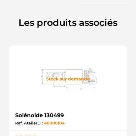
3C040
HYUNDAI
/ KIA
Les produits associés
36120-
3F160
HYUNDAI
/ KIA
SSD3000
KRAUF
UD46359SS
AS-PL
SOL2075
ELECTROLOG
Stock sur demande
Solénoide 130499
Ref. AtelierD :
40000104