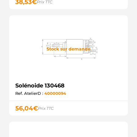
38,53
€
Prix TTC
Stock sur demande
Solénoide 130468
Ref. AtelierD :
40000094
56,04
€
Prix TTC