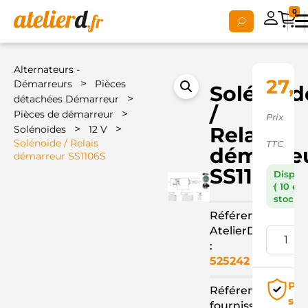
0
Alternateurs -
27,4
>
Démarreurs
Pièces
Solénoid
>
détachées Démarreur
/
>
Pièces de démarreur
Prix
>
>
Relais
Solénoïdes
12 V
Solénoide / Relais
TTC
démarre
démarreur SS1106S
SS1106S
Dispon
( 10 en
stock )
Référence
AtelierD
:
525242
Pai
Référence
séc
fournisseur