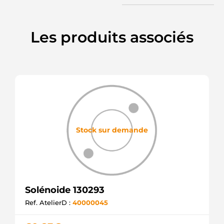
KRAUF
SSD6407
KRAUF
Les produits associés
054.001.275.036
PSH
054.001.275.590
PSH
SOL2011
ELECTROLOG
Stock sur demande
Solénoide 130293
Ref. AtelierD :
40000045