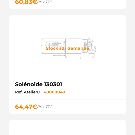
60,83
€
Prix TTC
Stock sur demande
Solénoide 130301
Ref. AtelierD :
40000049
64,47
€
Prix TTC