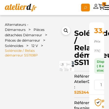
0
Alternateurs -
33,
>
Démarreurs
Pièces
Solénoid
>
détachées Démarreur
/
>
Pièces de démarreur
Prix
>
>
Relais
Solénoïdes
12 V
Solénoide / Relais
TTC
démarre
démarreur SS1108P
SS1108P
Dispon
( 8 en
stock )
Référence
AtelierD
:
525244
Pai
Référence
séc
fournisseur