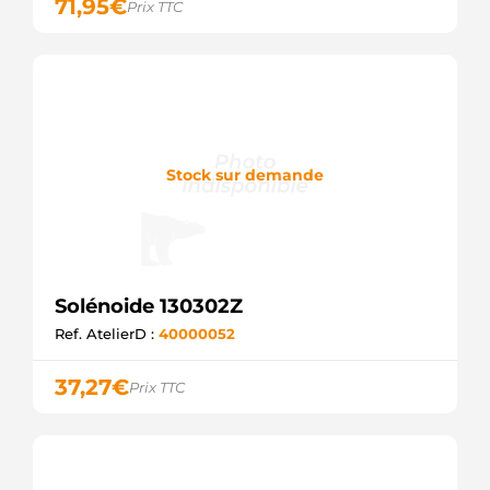
71,95
€
Prix TTC
Stock sur demande
Solénoide 130302Z
Ref. AtelierD :
40000052
37,27
€
Prix TTC