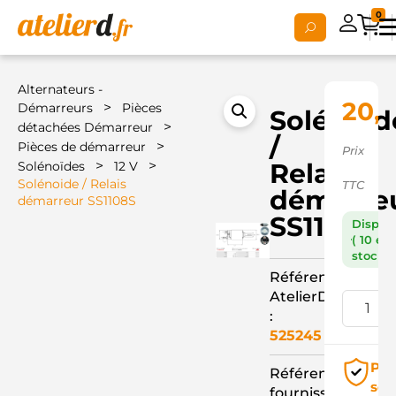
0
Alternateurs -
20,
>
Démarreurs
Pièces
Solénoid
>
détachées Démarreur
/
>
Pièces de démarreur
Prix
>
>
Relais
Solénoïdes
12 V
Solénoide / Relais
TTC
démarre
démarreur SS1108S
SS1108S
Dispon
( 10 en
stock )
Référence
AtelierD
:
525245
Pai
Référence
séc
fournisseur