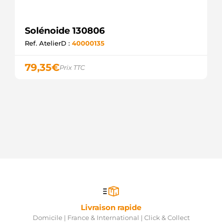
Solénoide 130806
Ref. AtelierD :
40000135
79,35
€
Prix TTC
Livraison rapide
Domicile | France & International | Click & Collect