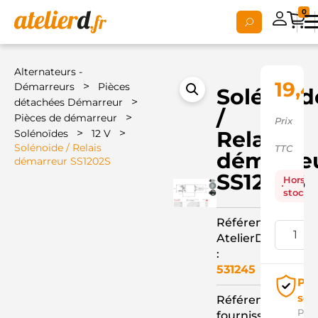
0
Alternateurs -
19,4
>
Démarreurs
Pièces
Solénoid
>
détachées Démarreur
/
>
Pièces de démarreur
Prix
>
>
Relais
Solénoïdes
12 V
Solénoide / Relais
TTC
démarre
démarreur SS1202S
SS1202S
Hors
stock
Référence
AtelierD
:
531245
Pai
séc
Référence
Pay
fournisseur