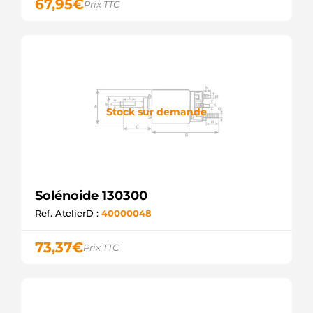
67,95
€
Prix TTC
CQ
SND1316
WOODAUTO
SNLS-617
UNIPOINT
UD10565SS
AS-PL
ZM686
ZM
Stock sur demande
227653
ERA
SOL3010
ELECTROLOG
F032132059
CARGO
Solénoide 130300
Ref. AtelierD :
40000048
73,37
€
Prix TTC