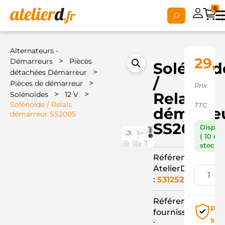
0
Alternateurs -
29,
>
Démarreurs
Pièces
Solénoid
>
détachées Démarreur
/
>
Pièces de démarreur
Prix
>
>
Relais
Solénoïdes
12 V
Solénoide / Relais
TTC
démarre
démarreur SS2005
SS2005
Dispon
( 10 en
stock )
Référence
AtelierD
:
531252
Référence
Pai
fournisseur
séc
: