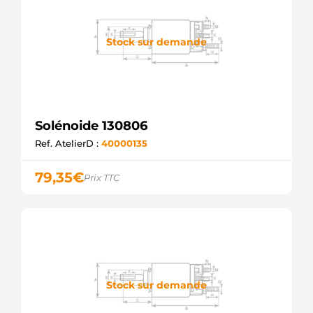
Stock sur demande
Solénoide 130806
Ref. AtelierD :
40000135
79,35
€
Prix TTC
Stock sur demande