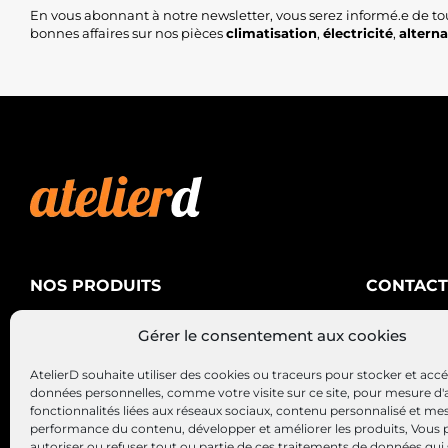
En vous abonnant à notre newsletter, vous serez informé.e de to
bonnes affaires sur nos pièces
climatisation
,
électricité
,
altern
NOS PRODUITS
CONTACT
AtelierD
Climatisation
Gérer le consentement aux cookies
88200 SA
Électricité
03 29 22 3
AtelierD souhaite utiliser des cookies ou traceurs pour stocker et acc
Alternateurs – Démarreurs
contact@at
données personnelles, comme votre visite sur ce site, pour mesure d'
fonctionnalités liées aux réseaux sociaux, contenu personnalisé et me
performance du contenu, développer et améliorer les produits, Vous
autoriser ou refuser tout ou partie de ces traitements de données qui