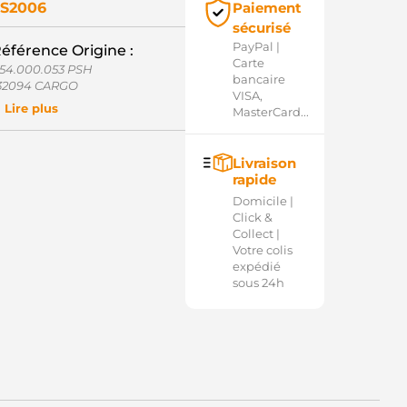
S2006
Paiement
sécurisé
PayPal |
éférence Origine :
Carte
54.000.053 PSH
bancaire
32094 CARGO
VISA,
114-27501 HITACHI
Lire plus
MasterCard...
114-37503 HITACHI
114-67505 HITACHI
27685 ERA
Livraison
3343-M8000 NISSAN
rapide
3343-M8001 NISSAN
3343-M8003 NISSAN
Domicile |
0-25-15129 WILSON
Click &
6-8109 WAI / TRANSPO
Collect |
6-8109-1 WAI / TRANSPO
Votre colis
640-0811 HITACHI
expédié
1014224 POWERMAX
sous 24h
40113050237 MAGNETI
ARELLI
ME0237 MAGNETI MARELLI
Q2030366 CQ
SO20120 CASCO
8004 GHIBAUDI
042010450 BOSCH