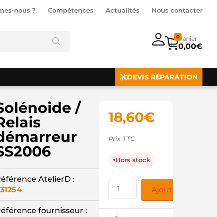
mes-nous ?
Compétences
Actualités
Nous contacter
0
0,00
€
DEVIS RÉPARATION
Solénoide /
18,60
€
Relais
démarreur
Prix TTC
SS2006
Hors stock
éférence AtelierD :
31254
Ajouter au panie
éférence fournisseur :