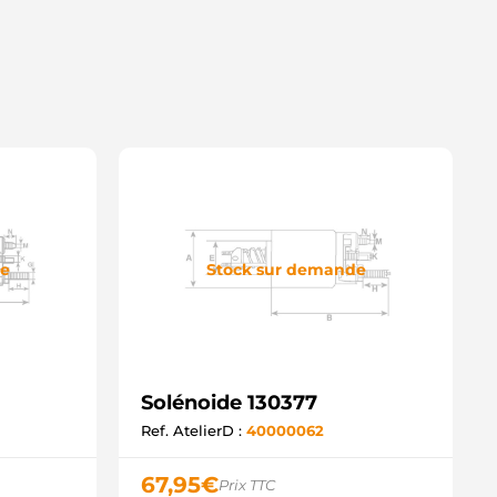
ND1311 WOODAUTO
SH2094 KRAUF
SH4094 KRAUF
SH6094 KRAUF
SO20120 SANDO
D14378SS(ZM) AS-PL
D15939SS AS-PL
M710 ZM
3343-V5201 NISSAN
OL3002 ELECTROLOG
032132094 CARGO
de
Stock sur demande
Solénoide 130377
Ref. AtelierD :
40000062
67,95
€
Prix TTC