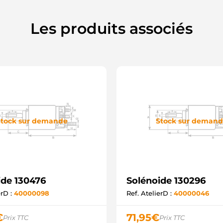
S
S
S
Les produits associés
S
S
U
U
Z
2
S
F
tock sur demande
Stock sur deman
ide 130476
Solénoide 130296
erD :
40000098
Ref. AtelierD :
40000046
€
71,95
€
Prix TTC
Prix TTC