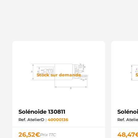
Stock sur demande
S
Solénoide 130811
Soléno
Ref. AtelierD :
40000136
Ref. Ateli
26,52
€
48,47
Prix TTC