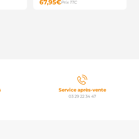
67,95
€
Prix TTC
s
Service après-vente
03 29 22 34 47