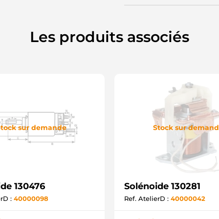
Les produits associés
tock sur demande
Stock sur deman
ide 130476
Solénoide 130281
erD :
40000098
Ref. AtelierD :
40000042