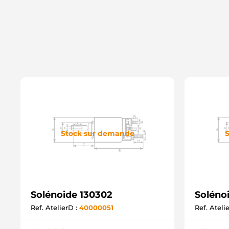
Stock sur demande
S
Solénoide 130302
Soléno
Ref. AtelierD :
40000051
Ref. Ateli