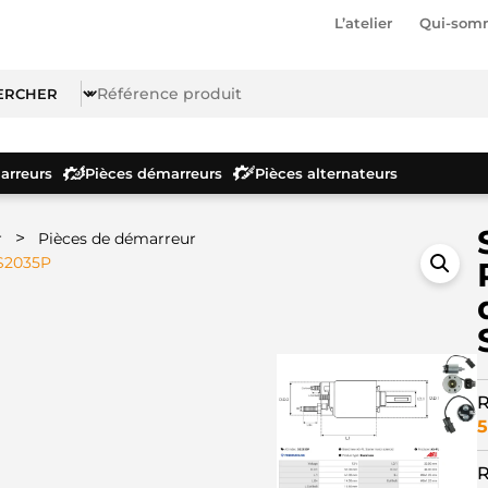
L’atelier
Qui-som
rreurs
Pièces démarreurs
Pièces alternateurs
>
r
Pièces de démarreur
SS2035P
R
5
R