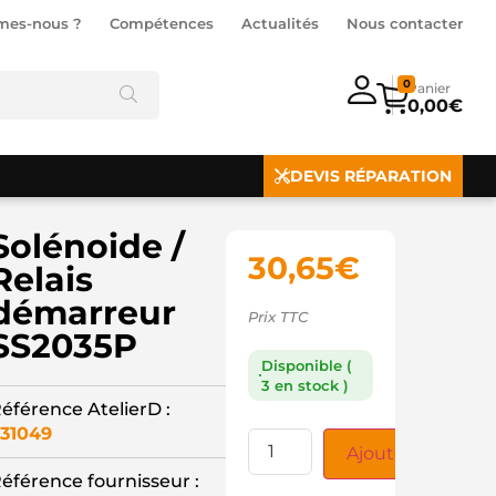
mes-nous ?
Compétences
Actualités
Nous contacter
0
0,00
€
DEVIS RÉPARATION
Solénoide /
30,65
€
Relais
démarreur
Prix TTC
SS2035P
Disponible (
3 en stock )
éférence AtelierD :
31049
Ajouter au panie
éférence fournisseur :