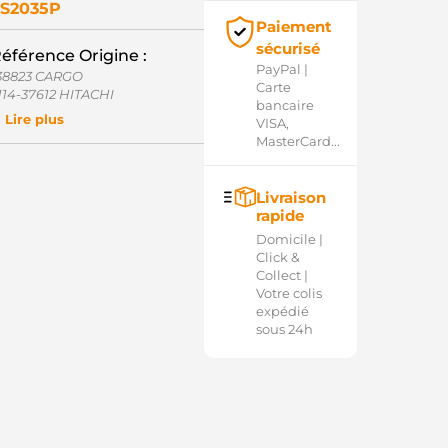
S2035P
Paiement
sécurisé
éférence Origine :
PayPal |
38823 CARGO
Carte
114-37612 HITACHI
bancaire
114-87508 HITACHI
Lire plus
VISA,
114-97605 HITACHI
MasterCard...
3343-17C00 NISSAN
3343-18C02 NISSAN
3343-G8400 NISSAN
Livraison
6-8123 WAI / TRANSPO
rapide
015 GHIBAUDI
ND1752 WOODAUTO
Domicile |
NLS-625 UNIPOINT
Click &
SH7823 KRAUF
Collect |
SH8823 KRAUF
Votre colis
D14380SS(ZM) AS-PL
expédié
D15942SS AS-PL
sous 24h
M713 ZM
27691 ERA
OL3071 ELECTROLOG
032138823 CARGO