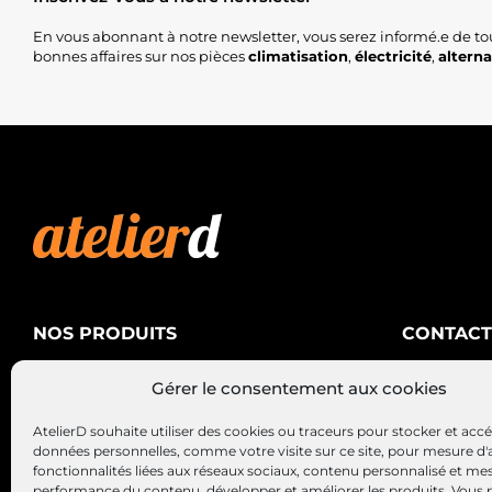
En vous abonnant à notre newsletter, vous serez informé.e de to
bonnes affaires sur nos pièces
climatisation
,
électricité
,
altern
NOS PRODUITS
CONTACT
AtelierD
Climatisation
Gérer le consentement aux cookies
88200 SA
Électricité
03 29 22 3
AtelierD souhaite utiliser des cookies ou traceurs pour stocker et acc
Alternateurs – Démarreurs
contact@at
données personnelles, comme votre visite sur ce site, pour mesure d'
fonctionnalités liées aux réseaux sociaux, contenu personnalisé et me
performance du contenu, développer et améliorer les produits, Vous