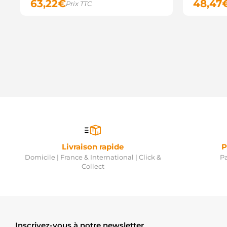
63,22
€
48,47
Prix TTC
Livraison rapide
P
Domicile | France & International | Click &
Pa
Collect
Inscrivez-vous à notre newsletter