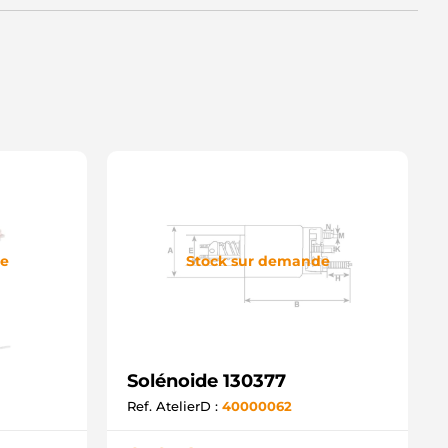
de
Stock sur demande
Solénoide 130377
Ref. AtelierD :
40000062