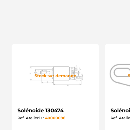
Stock sur demande
S
Solénoide 130474
Soléno
Ref. AtelierD :
40000096
Ref. Ateli