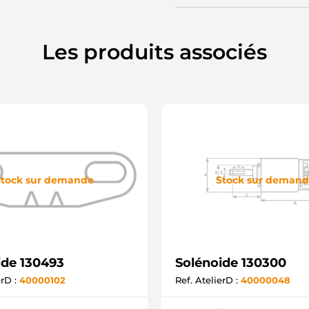
S
S
S
S
Les produits associés
S
U
Z
S
F
tock sur demande
Stock sur deman
ide 130493
Solénoide 130300
erD :
40000102
Ref. AtelierD :
40000048