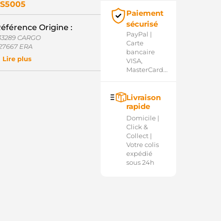
S5005
Paiement
sécurisé
éférence Origine :
PayPal |
33289 CARGO
Carte
27667 ERA
bancaire
6120-11130 HYUNDAI / KIA
Lire plus
VISA,
6120-11140 HYUNDAI / KIA
MasterCard...
6120-32510 HYUNDAI / KIA
6-8325 WAI / TRANSPO
6-8341 WAI / TRANSPO
Livraison
643-1411-2 DIXIE
rapide
1012085 POWERMAX
40113050225 MAGNETI
Domicile |
ARELLI
Click &
M15-18-X10 MAZDA
Collect |
ME0225 MAGNETI MARELLI
Votre colis
Q2030609 CQ
expédié
042010424 BOSCH
sous 24h
371X60271 MITSUBISHI
371X74671 MITSUBISHI
D607997 MITSUBISHI
D618581 MITSUBISHI
D618613 MITSUBISHI
B602 MITSUBISHI