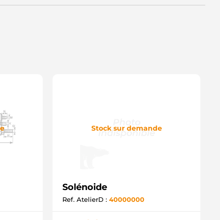
B615 MITSUBISHI
ND12470 WOODAUTO
ND1803 WOODAUTO
SM3289 KRAUF
SM9289 KRAUF
D15926SS AS-PL
M696 ZM
OL5018 ELECTROLOG
032133289 CARGO
de
Stock sur demande
Solénoide
Ref. AtelierD :
40000000