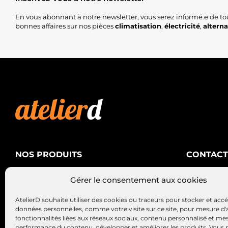
En vous abonnant à notre newsletter, vous serez informé.e de to
bonnes affaires sur nos pièces
climatisation
,
électricité
,
altern
NOS PRODUITS
CONTACT
AtelierD
Climatisation
Gérer le consentement aux cookies
88200 SA
Électricité
03 29 22 3
AtelierD souhaite utiliser des cookies ou traceurs pour stocker et acc
Alternateurs – Démarreurs
contact@at
données personnelles, comme votre visite sur ce site, pour mesure d'
fonctionnalités liées aux réseaux sociaux, contenu personnalisé et me
performance du contenu, développer et améliorer les produits, Vous