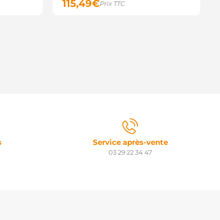
115,49
€
Prix TTC
s
Service après-vente
03 29 22 34 47