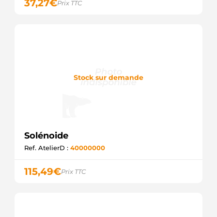
37,27
€
Prix TTC
CARGO
M372X07471
MITSUBISHI
E8116
GHIBAUDI
Stock sur demande
Solénoide
Ref. AtelierD :
40000000
115,49
€
Prix TTC