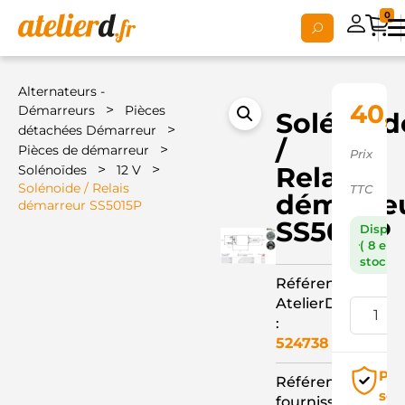
0
Alternateurs -
40,5
>
Démarreurs
Pièces
Solénoid
>
détachées Démarreur
/
>
Pièces de démarreur
Prix
>
>
Relais
Solénoïdes
12 V
Solénoide / Relais
TTC
démarre
démarreur SS5015P
SS5015P
Dispon
( 8 en
stock )
Référence
AtelierD
:
524738
Pai
Référence
séc
fournisseur