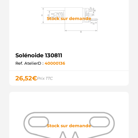
Stock sur demande
Solénoide 130811
Ref. AtelierD :
40000136
26,52
€
Prix TTC
Stock sur demande