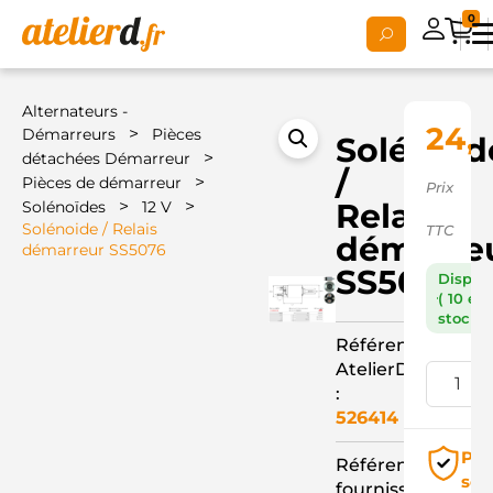
0
Alternateurs -
24,
>
Démarreurs
Pièces
Solénoid
>
détachées Démarreur
/
>
Pièces de démarreur
Prix
>
>
Relais
Solénoïdes
12 V
Solénoide / Relais
TTC
démarre
démarreur SS5076
SS5076
Dispon
( 10 en
stock )
Référence
AtelierD
:
526414
Pai
Référence
séc
fournisseur