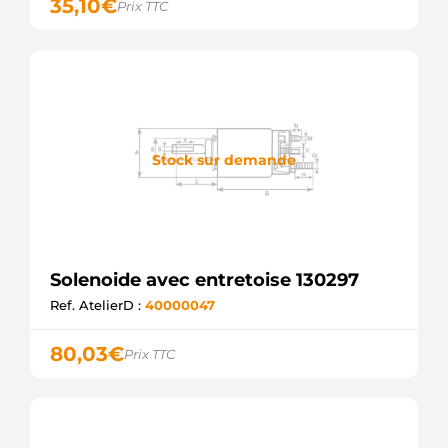
35,10
€
Prix TTC
Stock sur demande
Solenoide avec entretoise 130297
Ref. AtelierD :
40000047
80,03
€
Prix TTC