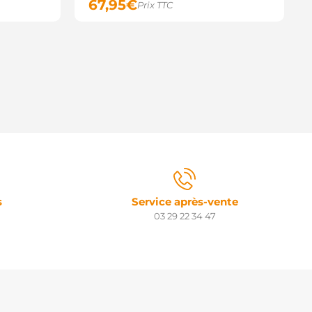
67,95
€
Prix TTC
s
Service après-vente
03 29 22 34 47