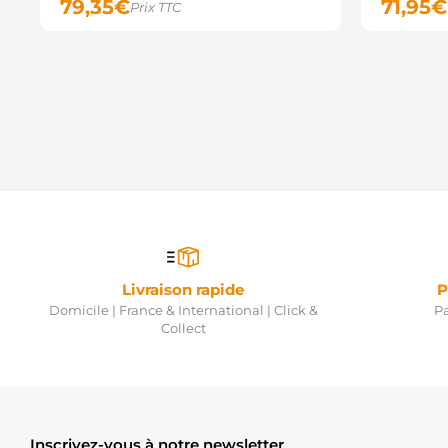
79,35
€
71,95
€
Prix TTC
Livraison rapide
P
Domicile | France & International | Click &
Pa
Collect
Inscrivez-vous à notre newsletter