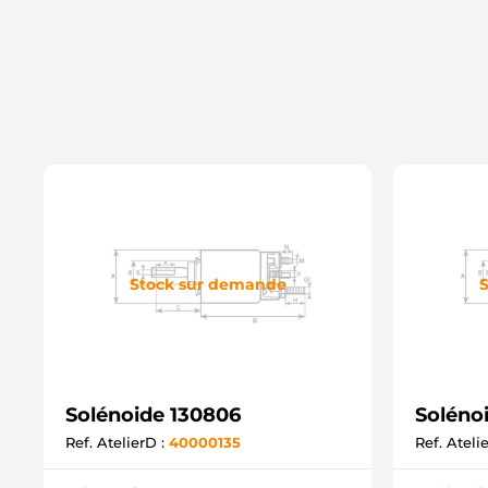
Stock sur demande
S
Solénoide 130806
Soléno
Ref. AtelierD :
40000135
Ref. Ateli