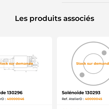
Les produits associés
tock sur demande
Stock sur deman
ide 130296
Solénoide 130293
erD :
40000046
Ref. AtelierD :
40000045