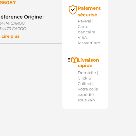
S5087
Paiement
sécurisé
éférence Origine :
PayPal |
34114 CARGO
Carte
34473 CARGO
bancaire
6-8398 WAI / TRANSPO
Lire plus
VISA,
6-8398-1 WAI / TRANSPO
MasterCard...
373X10581 MITSUBISHI
ND12382 WOODAUTO
D00569SS AS-PL
Livraison
D00591SS AS-PL
rapide
D00625SS AS-PL
OL2606 ELECTROLOG
Domicile |
M2842 ZM
Click &
54.000.949.590 PSH
Collect |
54.000.949.136 PSH
Votre colis
OOSND12382 WOODAUTO
expédié
G2017729 WILMINK GROUP
sous 24h
032234473 CARGO
032234114 CARGO
SM4114 KRAUF
842 ZM