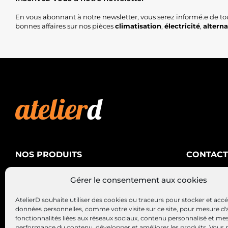
En vous abonnant à notre newsletter, vous serez informé.e de to
bonnes affaires sur nos pièces
climatisation
,
électricité
,
altern
NOS PRODUITS
CONTACT
AtelierD
Climatisation
Gérer le consentement aux cookies
88200 SA
Électricité
03 29 22 3
AtelierD souhaite utiliser des cookies ou traceurs pour stocker et acc
Alternateurs – Démarreurs
contact@at
données personnelles, comme votre visite sur ce site, pour mesure d'
fonctionnalités liées aux réseaux sociaux, contenu personnalisé et me
performance du contenu, développer et améliorer les produits, Vous