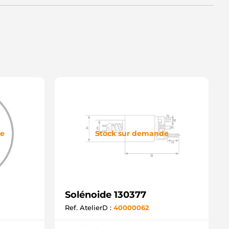
de
Stock sur demande
Solénoide 130377
Ref. AtelierD :
40000062