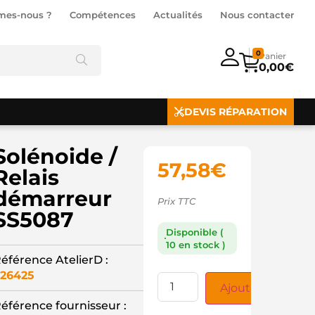
mes-nous ?
Compétences
Actualités
Nous contacter
0
0,00
€
DEVIS RÉPARATION
Solénoide /
57,58
€
Relais
démarreur
Prix TTC
SS5087
Disponible (
10 en stock )
éférence AtelierD :
26425
Ajouter au panie
éférence fournisseur :