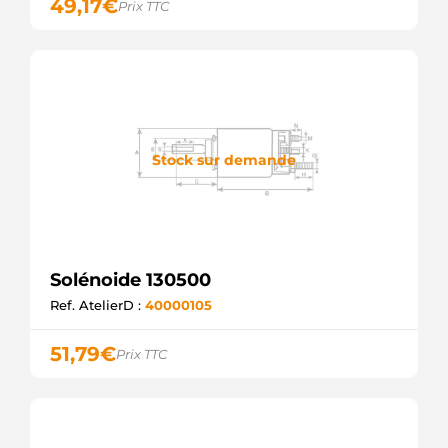
49,17
€
Prix TTC
Stock sur demande
Solénoide 130500
Ref. AtelierD :
40000105
51,79
€
Prix TTC