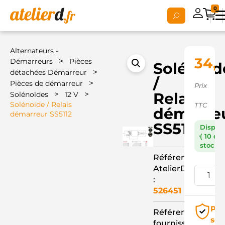
0
Alternateurs -
34,
>
Démarreurs
Pièces
Solénoid
>
détachées Démarreur
/
>
Pièces de démarreur
Prix
>
>
Relais
Solénoïdes
12 V
Solénoide / Relais
TTC
démarre
démarreur SS5112
SS5112
Dispon
( 10 en
stock )
Référence
AtelierD
:
526451
Pai
Référence
séc
fournisseur