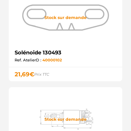
Stock sur demande
Solénoide 130493
Ref. AtelierD :
40000102
21,69
€
Prix TTC
Stock sur demande