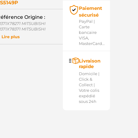
S5149P
Paiement
sécurisé
éférence Origine :
PayPal |
371X78271 MITSUBISHI
Carte
371X78371 MITSUBISHI
bancaire
371X92575 MITSUBISHI
Lire plus
VISA,
B783 MITSUBISHI
MasterCard...
D14442SS(ZM) AS-PL
D16158SS AS-PL
M1794 ZM
Livraison
27783 ERA
rapide
OL5085 ELECTROLOG
Domicile |
Click &
Collect |
Votre colis
expédié
sous 24h