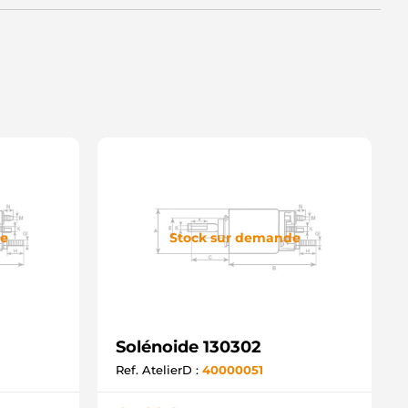
de
Stock sur demande
Solénoide 130302
Ref. AtelierD :
40000051