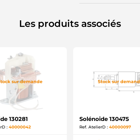
Les produits associés
tock sur demande
Stock sur deman
ide 130281
Solénoide 130475
erD :
40000042
Ref. AtelierD :
40000097