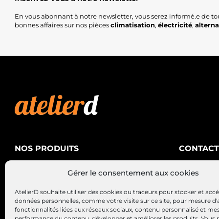
En vous abonnant à notre newsletter, vous serez informé.e de to
bonnes affaires sur nos pièces
climatisation
,
électricité
,
altern
NOS PRODUITS
CONTACT
AtelierD
Climatisation
Gérer le consentement aux cookies
88200 SA
Électricité
03 29 22 3
AtelierD souhaite utiliser des cookies ou traceurs pour stocker et acc
Alternateurs – Démarreurs
contact@at
données personnelles, comme votre visite sur ce site, pour mesure d'
fonctionnalités liées aux réseaux sociaux, contenu personnalisé et me
performance du contenu, développer et améliorer les produits, Vous