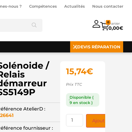
mes-nous ?
Compétences
Actualités
Nous contacter
0
0,00
€
DEVIS RÉPARATION
Solénoide /
15,74
€
Relais
démarreur
Prix TTC
SS5149P
Disponible (
9 en stock )
éférence AtelierD :
26641
Ajouter au panie
éférence fournisseur :