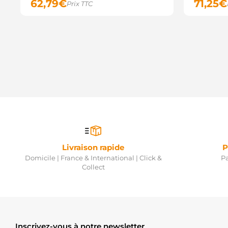
62,79
€
71,25
€
Prix TTC
Livraison rapide
P
Domicile | France & International | Click &
Pa
Collect
Inscrivez-vous à notre newsletter