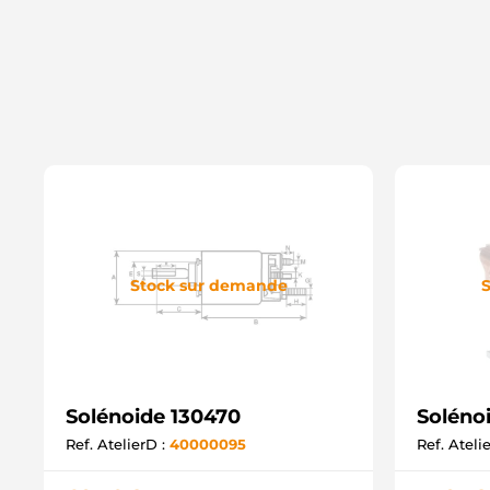
Stock sur demande
S
Solénoide 130470
Soléno
Ref. AtelierD :
40000095
Ref. Ateli