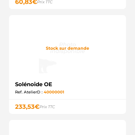
60,83
€
Prix TTC
Stock sur demande
Solénoide OE
Ref. AtelierD :
40000001
233,53
€
Prix TTC