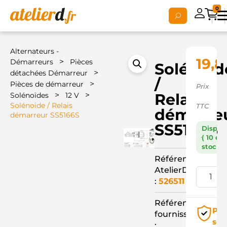
0
Alternateurs -
19,8
>
Démarreurs
Pièces
Solénoid
>
détachées Démarreur
/
>
Pièces de démarreur
Prix
>
>
Relais
Solénoïdes
12 V
Solénoide / Relais
TTC
démarre
démarreur SS5166S
SS5166S
Dispon
( 10 en
stock )
Référence
AtelierD
:
526511
Référence
Pai
fournisseur
séc
: