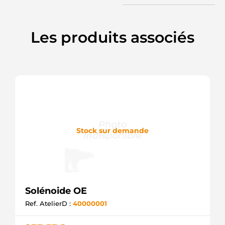
WOODAUTO
81011170
POWERMAX
Les produits associés
SOL5106
ELECTROLOG
F032235385
CARGO
Stock sur demande
Solénoide OE
Ref. AtelierD :
40000001