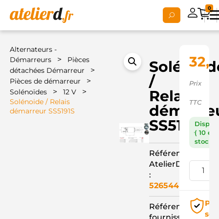
0
Alternateurs -
32,
>
Démarreurs
Pièces
Solénoid
>
détachées Démarreur
/
>
Pièces de démarreur
Prix
>
>
Relais
Solénoïdes
12 V
Solénoide / Relais
TTC
démarre
démarreur SS5191S
SS5191S
Dispon
( 10 en
stock )
Référence
AtelierD
:
526544
Pai
Référence
séc
fournisseur