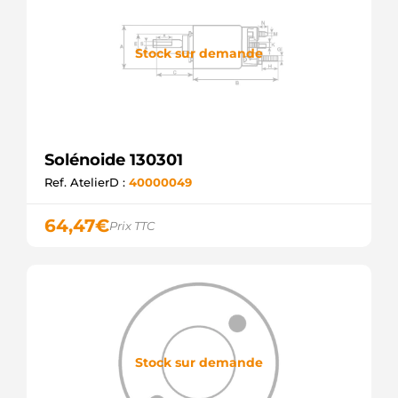
Stock sur demande
Solénoide 130301
Ref. AtelierD :
40000049
64,47
€
Prix TTC
Stock sur demande