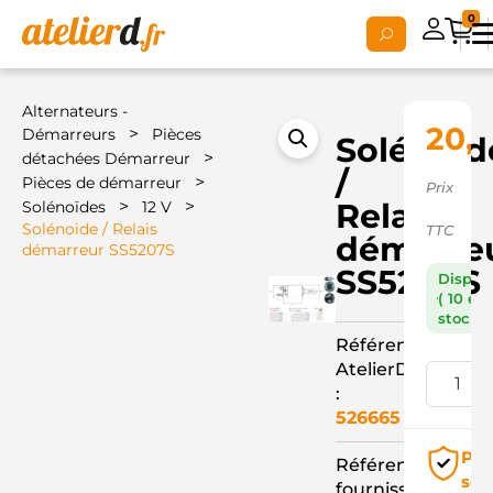
0
Alternateurs -
20,
>
Démarreurs
Pièces
Solénoid
>
détachées Démarreur
/
>
Pièces de démarreur
Prix
>
>
Relais
Solénoïdes
12 V
Solénoide / Relais
TTC
démarre
démarreur SS5207S
SS5207S
Dispon
( 10 en
stock )
Référence
AtelierD
:
526665
Pai
Référence
séc
fournisseur