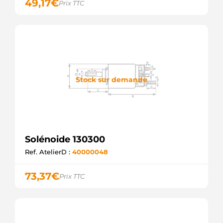
49,17
€
Prix TTC
Stock sur demande
Solénoide 130300
Ref. AtelierD :
40000048
73,37
€
Prix TTC