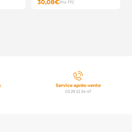
30,08
€
Prix TTC
s
Service après-vente
03 29 22 34 47