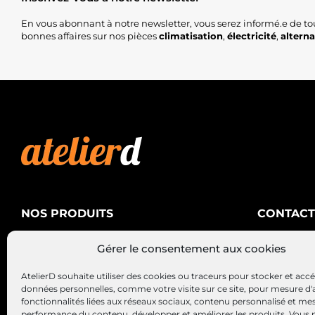
En vous abonnant à notre newsletter, vous serez informé.e de to
bonnes affaires sur nos pièces
climatisation
,
électricité
,
altern
NOS PRODUITS
CONTACT
AtelierD
Climatisation
Gérer le consentement aux cookies
88200 SA
Électricité
03 29 22 3
AtelierD souhaite utiliser des cookies ou traceurs pour stocker et acc
Alternateurs – Démarreurs
contact@at
données personnelles, comme votre visite sur ce site, pour mesure d'
fonctionnalités liées aux réseaux sociaux, contenu personnalisé et me
performance du contenu, développer et améliorer les produits, Vous