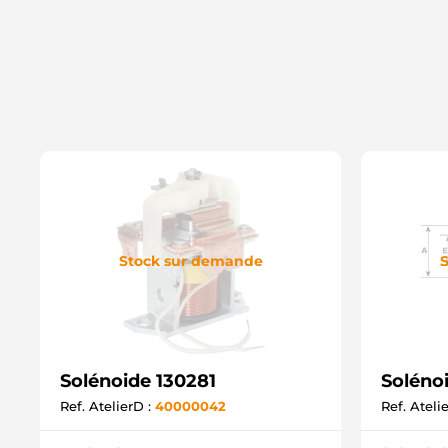
Stock sur demande
S
Solénoide 130281
Solénoi
Ref. AtelierD :
40000042
Ref. Ateli