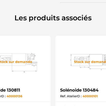
Les produits associés
tock sur demande
Stock sur deman
de 130811
Solénoide 130484
erD :
40000136
Ref. AtelierD :
40000101