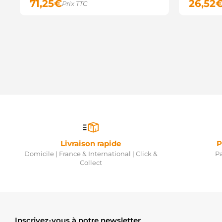
71,25
€
26,52
Prix TTC
Livraison rapide
P
Domicile | France & International | Click &
Pa
Collect
Inscrivez-vous à notre newsletter