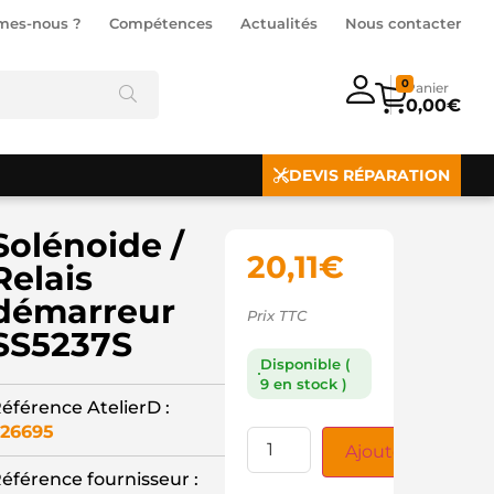
mes-nous ?
Compétences
Actualités
Nous contacter
0
0,00
€
DEVIS RÉPARATION
Solénoide /
20,11
€
Relais
démarreur
Prix TTC
SS5237S
Disponible (
9 en stock )
éférence AtelierD :
26695
Ajouter au panie
éférence fournisseur :