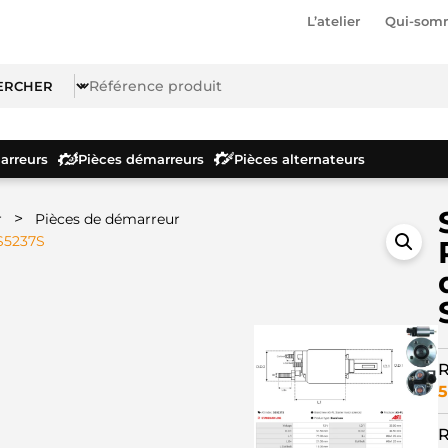
L’atelier
Qui-som
rreurs
Pièces démarreurs
Pièces alternateurs
>
r
Pièces de démarreur
SS5237S
R
5
R