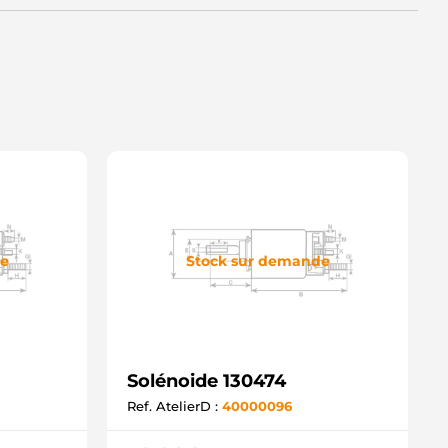
de
Stock sur demande
Solénoide 130474
Ref. AtelierD :
40000096