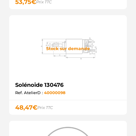
53,75
€
Prix TTC
Stock sur demande
Solénoide 130476
Ref. AtelierD :
40000098
48,47
€
Prix TTC