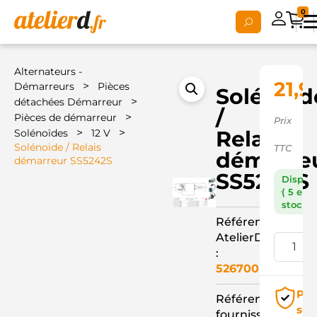
0
Alternateurs -
21,9
>
Démarreurs
Pièces
Solénoid
>
détachées Démarreur
/
>
Pièces de démarreur
Prix
>
>
Relais
Solénoïdes
12 V
Solénoide / Relais
TTC
démarre
démarreur SS5242S
SS5242S
Dispon
( 5 en
stock )
Référence
AtelierD
:
526700
Pai
Référence
séc
fournisseur