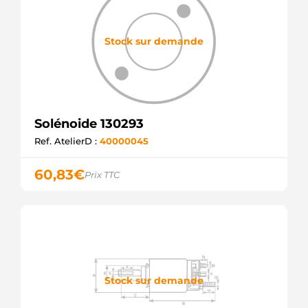
Stock sur demande
Solénoide 130293
Ref. AtelierD :
40000045
60,83
€
Prix TTC
Stock sur demande