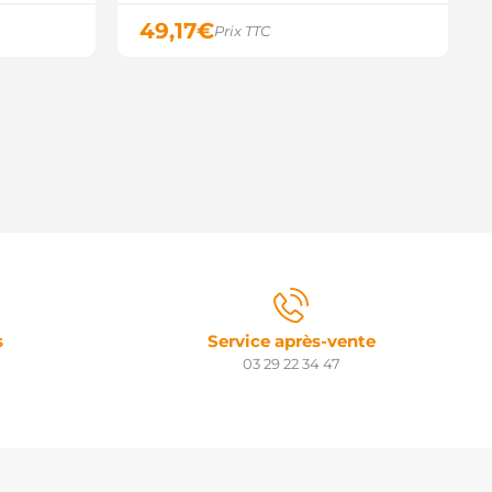
49,17
€
Prix TTC
s
Service après-vente
03 29 22 34 47