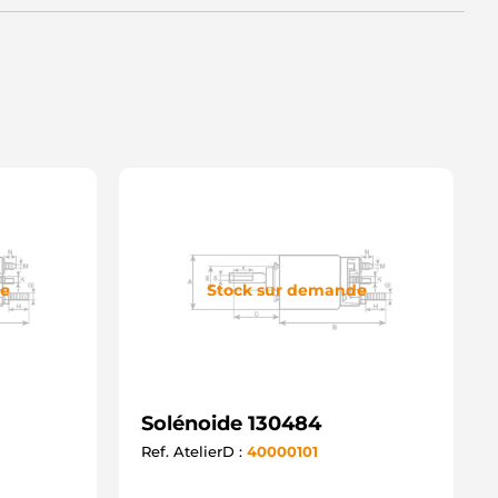
de
Stock sur demande
Solénoide 130484
Ref. AtelierD :
40000101