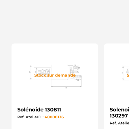
Stock sur demande
S
Solénoide 130811
Soleno
130297
Ref. AtelierD :
40000136
Ref. Ateli