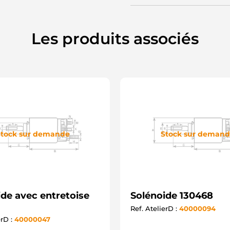
Les produits associés
tock sur demande
Stock sur deman
ide avec entretoise
Solénoide 130468
Ref. AtelierD :
40000094
erD :
40000047