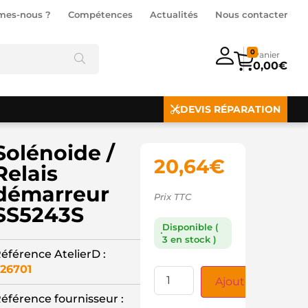
mes-nous ?
Compétences
Actualités
Nous contacter
0
0,00
€
DEVIS RÉPARATION
Solénoide /
20,64
€
Relais
démarreur
Prix TTC
SS5243S
Disponible (
3 en stock )
éférence AtelierD :
26701
Ajouter au panie
éférence fournisseur :