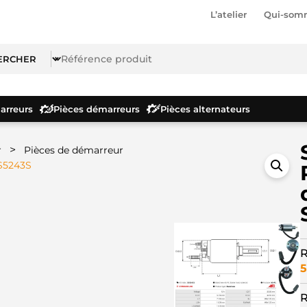
L’atelier
Qui-som
rreurs
Pièces démarreurs
Pièces alternateurs
>
r
Pièces de démarreur
SS5243S
R
5
R