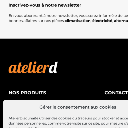
Inscrivez-vous à notre newsletter
En vous abonnant à notre newsletter, vous serez informé.e de to
bonnes affaires sur nos pièces
climatisation
,
électricité
,
altern
NOS PRODUITS
CONTACT
AtelierD
Climatisation
Gérer le consentement aux cookies
88200 SA
Électricité
03 29 22 3
AtelierD souhaite utiliser des cookies ou traceurs pour stocker et acc
Alternateurs – Démarreurs
contact@at
données personnelles, comme votre visite sur ce site, pour mesure d'