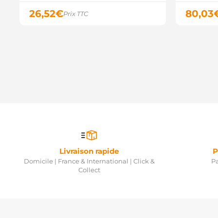
26,52
€
80,03
Prix TTC
Livraison rapide
P
Domicile | France & International | Click &
Pa
Collect