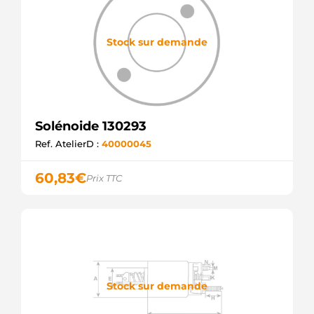
Stock sur demande
Solénoide 130293
Ref. AtelierD :
40000045
60,83
€
Prix TTC
Stock sur demande