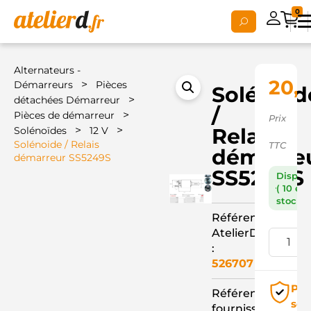
0
Alternateurs -
20,
>
Démarreurs
Pièces
Solénoid
>
détachées Démarreur
/
>
Pièces de démarreur
Prix
>
>
Relais
Solénoïdes
12 V
Solénoide / Relais
TTC
démarre
démarreur SS5249S
SS5249S
Dispon
( 10 en
stock )
Référence
AtelierD
:
526707
Pai
Référence
séc
fournisseur