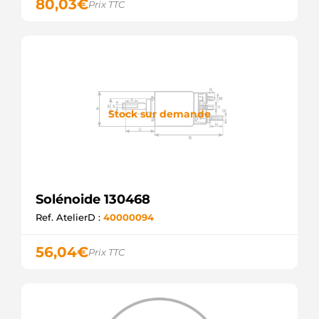
80,03
€
Prix TTC
Stock sur demande
Solénoide 130468
Ref. AtelierD :
40000094
56,04
€
Prix TTC